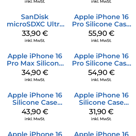
inkl. MwSt.
inkl. MwSt.
SanDisk
Apple iPhone 16
microSDXC Ultra
Pro Silicone Case
128 GB + Adapter
MagSafe Stone
33,90
€
55,90
€
Mobile
Gray
inkl. MwSt.
inkl. MwSt.
Apple iPhone 16
Apple iPhone 16
Pro Max Silicone
Pro Silicone Case
Case MagSafe
MagSafe Black
34,90
€
54,90
€
Denim
inkl. MwSt.
inkl. MwSt.
Apple iPhone 16
Apple iPhone 16
Silicone Case
Silicone Case
MagSafe Plum
MagSafe Fuchsia
43,90
€
31,90
€
inkl. MwSt.
inkl. MwSt.
Apple iPhone 16
Apple iPhone 16