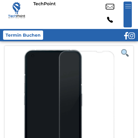
TechPoint
Termin Buchen