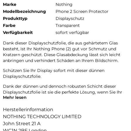
Marke
Nothing
Modellbezeichnung
Phone 2 Screen Protector
Produkttyp
Displayschutz
Farbe
Transparent
Verfügbarkeit
sofort verfügbar
Dank dieser Displayschutzfolie, die aus gehärtetem Glas
besteht, ist Ihr Nothing Phone (2) gut vor Schmutz und
Kratzern geschützt. Diese Glasabdeckung lässt sich leicht
anbringen und verhindert Schäden an Ihrem Bildschirm.
Schützen Sie Ihr Display sofort mit dieser dünnen
Displayschutzfolie.
Dank der dünnen und dennoch robusten Schicht dieser
Displayschutzfolie ist sie die perfekte Lösung, wenn Sie Ihr
Mehr lesen
Nothing Phone (2) richtig schützen und gleichzeitig Ihr
Gerät bedienen möchten. Ausserdem ist der
Herstellerinformation
Bildschirmschutz aufgrund des Designs und der dünnen
Schicht des Bildschirmschutzes kaum sichtbar.
NOTHING TECHNOLOGY LIMITED
John Street 21 A
WC1N 2BF London