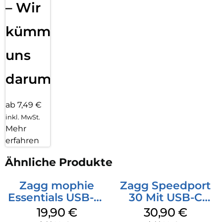
– Wir
kümmern
uns
darum!
ab 7,49 €
inkl. MwSt.
Mehr
erfahren
Ähnliche Produkte
Zagg mophie
Zagg Speedport
Essentials USB-C-
30 Mit USB-C
20W Charger PD
Kabel Weiß
19,90
€
30,90
€
Weiß