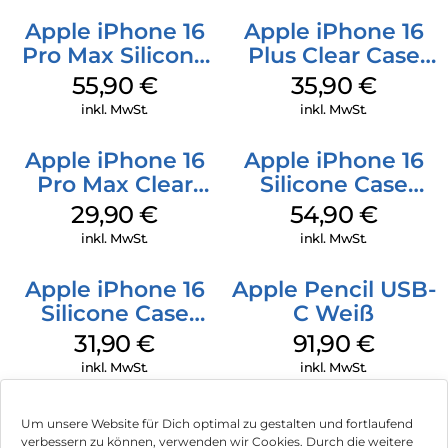
Apple iPhone 16
Apple iPhone 16
Pro Max Silicone
Plus Clear Case
Case MagSafe
MagSafe
55,90
€
35,90
€
Stone Gray
Transparent
inkl. MwSt.
inkl. MwSt.
Apple iPhone 16
Apple iPhone 16
Pro Max Clear
Silicone Case
Case MagSafe
MagSafe Black
29,90
€
54,90
€
Transparent
inkl. MwSt.
inkl. MwSt.
Apple iPhone 16
Apple Pencil USB-
Silicone Case
C Weiß
MagSafe Fuchsia
31,90
€
91,90
€
inkl. MwSt.
inkl. MwSt.
Um unsere Website für Dich optimal zu gestalten und fortlaufend
verbessern zu können, verwenden wir Cookies. Durch die weitere