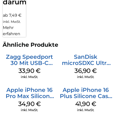
darum!
ab 7,49 €
inkl. MwSt.
Mehr
erfahren
Ähnliche Produkte
Zagg Speedport
SanDisk
30 Mit USB-C
microSDXC Ultra
Kabel Weiß
128 GB + Adapter
33,90
€
36,90
€
Mobile
inkl. MwSt.
inkl. MwSt.
Apple iPhone 16
Apple iPhone 16
Pro Max Silicone
Plus Silicone Case
Case MagSafe
MagSafe Stone
34,90
€
41,90
€
Denim
Gray
inkl. MwSt.
inkl. MwSt.