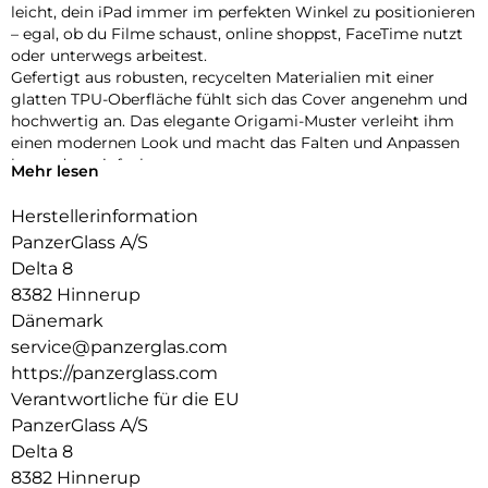
leicht, dein iPad immer im perfekten Winkel zu positionieren
– egal, ob du Filme schaust, online shoppst, FaceTime nutzt
oder unterwegs arbeitest.
Gefertigt aus robusten, recycelten Materialien mit einer
glatten TPU-Oberfläche fühlt sich das Cover angenehm und
hochwertig an. Das elegante Origami-Muster verleiht ihm
einen modernen Look und macht das Falten und Anpassen
besonders einfach.
Mehr lesen
Dein iPad ist rundum geschützt – vorne und hinten – mit
verstärkten Ecken, die den täglichen Stößen und
Herstellerinformation
Erschütterungen standhalten. Dank der integrierten
PanzerGlass A/S
Halterung für deinen Apple Pencil hast du ihn immer
Delta 8
griffbereit.
8382 Hinnerup
Bist du bereit, dein iPad auf das nächste Level zu bringen?
Die iPad Essential Hülle vereint Stil, Vielseitigkeit und Schutz
Dänemark
in einem cleveren Design – gemacht, um mit dir Schritt zu
service@panzerglas.com
halten, egal wohin dich der Tag führt.
https://panzerglass.com
Verantwortliche für die EU
PanzerGlass A/S
Delta 8
8382 Hinnerup