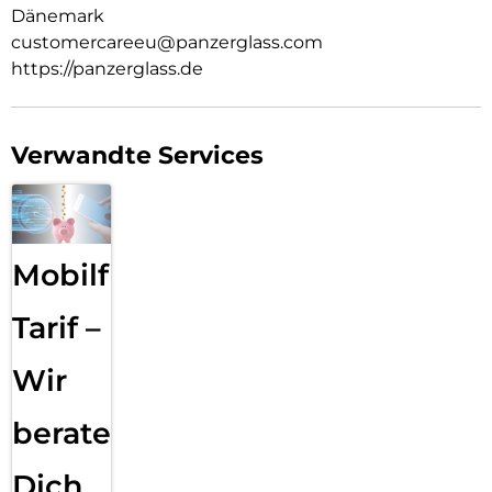
Dänemark
customercareeu@panzerglass.com
https://panzerglass.de
Verwandte Services
Mobilfunk
Tarif –
Wir
beraten
Dich