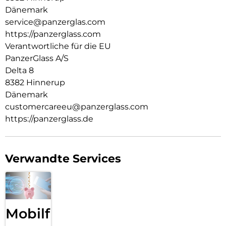
hergestellt und von Mode-, Kunst- und Musiktrends
Dänemark
beeinflusst wird. Wir kümmern uns um Menschen und die
service@panzerglas.com
Welt, in der wir leben. Wir legen Wert auf Nachhaltigkeit und
https://panzerglass.com
Selbstdarstellung. Wir kümmern uns um Technik und die
Verantwortliche für die EU
Lebensdauer von Technik. Verwandle dein Handy in ein
PanzerGlass A/S
stilvoll geschütztes Accessoire. Zeig der Welt, dass du dich
um sie sorgst.
Delta 8
8382 Hinnerup
Dänemark
customercareeu@panzerglass.com
https://panzerglass.de
Verwandte Services
Mobilfunk