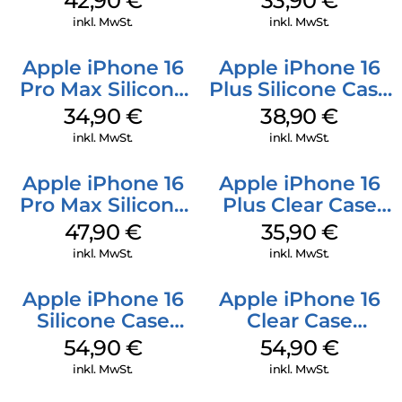
42,90
€
33,90
€
Mobile
inkl. MwSt.
inkl. MwSt.
Apple iPhone 16
Apple iPhone 16
Pro Max Silicone
Plus Silicone Case
Case MagSafe
MagSafe Denim
34,90
€
38,90
€
Denim
inkl. MwSt.
inkl. MwSt.
Apple iPhone 16
Apple iPhone 16
Pro Max Silicone
Plus Clear Case
Case MagSafe
MagSafe
47,90
€
35,90
€
Black
Transparent
inkl. MwSt.
inkl. MwSt.
Apple iPhone 16
Apple iPhone 16
Silicone Case
Clear Case
MagSafe Lake
MagSafe
54,90
€
54,90
€
Green
Transparent
inkl. MwSt.
inkl. MwSt.