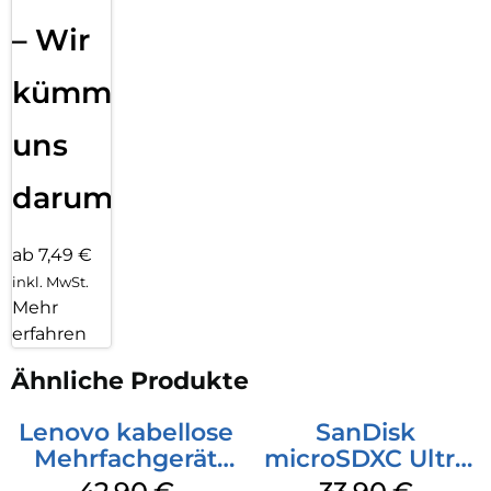
– Wir
kümmern
uns
darum!
ab 7,49 €
inkl. MwSt.
Mehr
erfahren
Ähnliche Produkte
Lenovo kabellose
SanDisk
Mehrfachgerät
microSDXC Ultra
Luna Grey
128 GB + Adapter