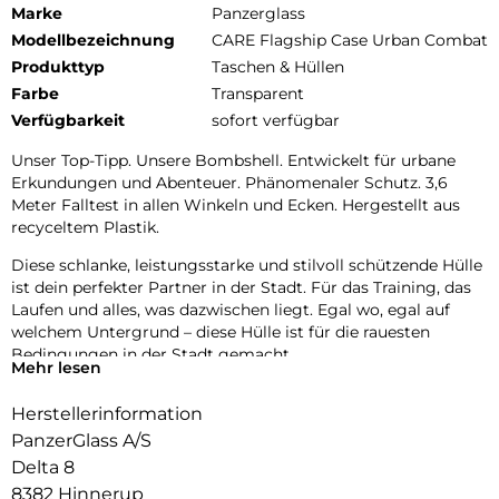
Marke
Panzerglass
Modellbezeichnung
CARE Flagship Case Urban Combat
Produkttyp
Taschen & Hüllen
Farbe
Transparent
Verfügbarkeit
sofort verfügbar
Unser Top-Tipp. Unsere Bombshell. Entwickelt für urbane
Erkundungen und Abenteuer. Phänomenaler Schutz. 3,6
Meter Falltest in allen Winkeln und Ecken. Hergestellt aus
recyceltem Plastik.
Diese schlanke, leistungsstarke und stilvoll schützende Hülle
ist dein perfekter Partner in der Stadt. Für das Training, das
Laufen und alles, was dazwischen liegt. Egal wo, egal auf
welchem Untergrund – diese Hülle ist für die rauesten
Bedingungen in der Stadt gemacht.
Mehr lesen
Außerdem bietet die Hülle einen verbesserten Kameraschutz,
Herstellerinformation
damit deine Selfies und Fotos nie in Gefahr sind.
PanzerGlass A/S
DARE TO CARE:
Delta 8
CARE ist eine verspielte, schützende internationale Tech- und
8382 Hinnerup
Lifestyle-Marke, die aus den hochwertigsten Materialien