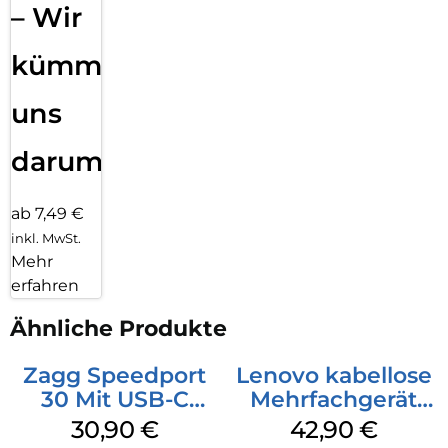
– Wir
kümmern
uns
darum!
ab 7,49 €
inkl. MwSt.
Mehr
erfahren
Ähnliche Produkte
Zagg Speedport
Lenovo kabellose
30 Mit USB-C
Mehrfachgerät
Kabel Weiß
Luna Grey
30,90
€
42,90
€