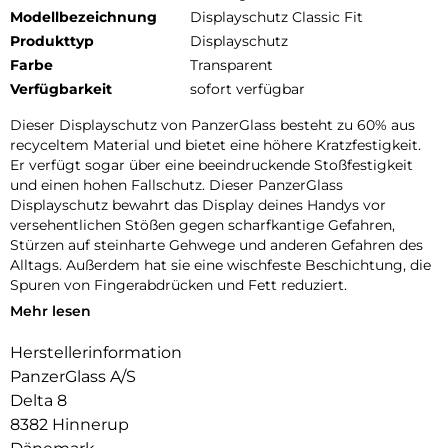
Modellbezeichnung
Displayschutz Classic Fit
Produkttyp
Displayschutz
Farbe
Transparent
Verfügbarkeit
sofort verfügbar
Dieser Displayschutz von PanzerGlass besteht zu 60% aus
recyceltem Material und bietet eine höhere Kratzfestigkeit.
Er verfügt sogar über eine beeindruckende Stoßfestigkeit
und einen hohen Fallschutz. Dieser PanzerGlass
Displayschutz bewahrt das Display deines Handys vor
versehentlichen Stößen gegen scharfkantige Gefahren,
Stürzen auf steinharte Gehwege und anderen Gefahren des
Alltags. Außerdem hat sie eine wischfeste Beschichtung, die
Spuren von Fingerabdrücken und Fett reduziert.
Mehr lesen
Der Displayschutz verlängert die Lebensdauer deines
Handys, damit du es eines Tages an jemanden weitergeben
Herstellerinformation
kannst, der es genauso liebt wie du. Dies ist eine Möglichkeit,
PanzerGlass A/S
auf eine nachhaltigere Zukunft hinzuarbeiten. Eine andere ist,
weniger Verpackung zu verwenden: Bei diesem
Delta 8
Displayschutz haben wir es geschafft, die Papierverpackung
8382 Hinnerup
im Vergleich zu früheren Modellen um 33 % zu reduzieren.