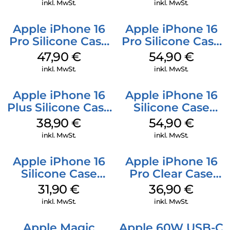
inkl. MwSt.
inkl. MwSt.
Apple iPhone 16
Apple iPhone 16
Pro Silicone Case
Pro Silicone Case
MagSafe Denim
MagSafe Black
47,90
€
54,90
€
inkl. MwSt.
inkl. MwSt.
Apple iPhone 16
Apple iPhone 16
Plus Silicone Case
Silicone Case
MagSafe Denim
MagSafe Lake
38,90
€
54,90
€
Green
inkl. MwSt.
inkl. MwSt.
Apple iPhone 16
Apple iPhone 16
Silicone Case
Pro Clear Case
MagSafe Fuchsia
MagSafe
31,90
€
36,90
€
Transparent
inkl. MwSt.
inkl. MwSt.
Apple Magic
Apple 60W USB-C