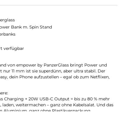
erglass
wer Bank m. Spin Stand
erbanks
rt verfügbar
and von empower by PanzerGlass bringt Power und
nur 11 mm ist sie superdünn, aber ultra stabil. Der
asy, dein Phone aufzustellen – egal ob zum Netflixen,
ere:
ss Charging + 20W USB-C Output = bis zu 80 % mehr
 laden, weitermachen – ganz ohne Kabelsalat. Und das
em Aluminium, ganz ohne Plastikverpackung.