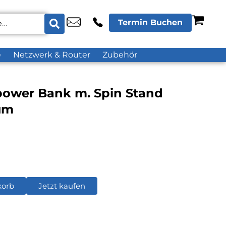
Termin Buchen
e
Netzwerk & Router
Zubehör
ower Bank m. Spin Stand
um
korb
Jetzt kaufen