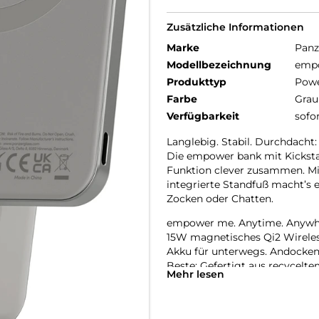
Zusätzliche Informationen
Marke
Panz
Modellbezeichnung
empo
Produkttyp
Pow
Farbe
Grau
Verfügbarkeit
sofo
Langlebig. Stabil. Durchdacht:
Die empower bank mit Kickst
Funktion clever zusammen. Mit 
integrierte Standfuß macht’s e
Zocken oder Chatten.
empower me. Anytime. Anywh
15W magnetisches Qi2 Wirele
Akku für unterwegs. Andocken,
Beste: Gefertigt aus recycelt
Mehr lesen