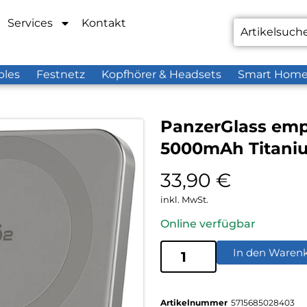
Services
Kontakt
bles
Festnetz
Kopfhörer & Headsets
Smart Hom
PanzerGlass emp
5000mAh Titani
33,90
€
inkl. MwSt.
Online verfügbar
In den Waren
Artikelnummer
5715685028403