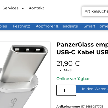
Services
Kontakt
bles
Festnetz
Kopfhörer & Headsets
Smart Hom
PanzerGlass em
USB-C Kabel USB 
21,90
€
inkl. MwSt.
Online verfügbar
In den Waren
Artikelnummer
5715685027703