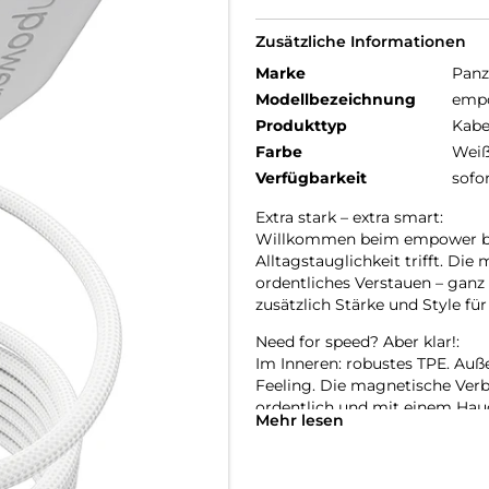
Zusätzliche Informationen
Marke
Panz
Modellbezeichnung
emp
Produkttyp
Kabe
Farbe
Wei
Verfügbarkeit
sofo
Extra stark – extra smart:
Willkommen beim empower by 
Alltagstauglichkeit trifft. Di
ordentliches Verstauen – ganz
zusätzlich Stärke und Style für
Need for speed? Aber klar!:
Im Inneren: robustes TPE. Auße
Feeling. Die magnetische Verb
ordentlich und mit einem Hauc
Mehr lesen
recyceltem Kunststoff (PCR).