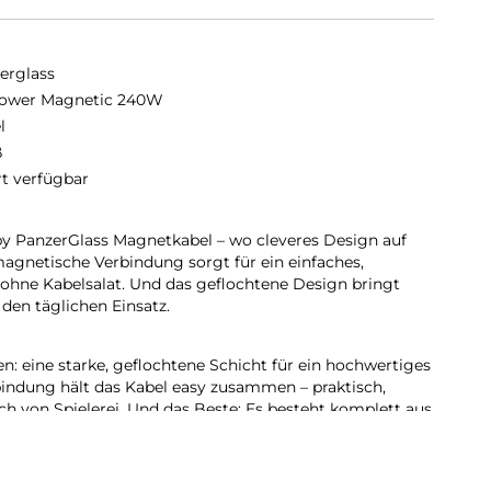
erglass
ower Magnetic 240W
l
ß
rt verfügbar
PanzerGlass Magnetkabel – wo cleveres Design auf
e magnetische Verbindung sorgt für ein einfaches,
 ohne Kabelsalat. Und das geflochtene Design bringt
 den täglichen Einsatz.
n: eine starke, geflochtene Schicht für ein hochwertiges
indung hält das Kabel easy zusammen – praktisch,
h von Spielerei. Und das Beste: Es besteht komplett aus