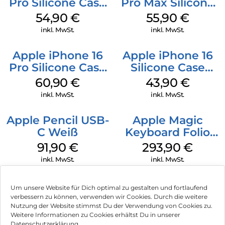
Pro Silicone Case
Pro Max Silicone
MagSafe Black
Case MagSafe
54,90
€
55,90
€
Stone Gray
inkl. MwSt.
inkl. MwSt.
Apple iPhone 16
Apple iPhone 16
Pro Silicone Case
Silicone Case
MagSafe Stone
MagSafe Plum
60,90
€
43,90
€
Gray
inkl. MwSt.
inkl. MwSt.
Apple Pencil USB-
Apple Magic
C Weiß
Keyboard Folio
iPad 10.9″ (10.Gen.)
91,90
€
293,90
€
Weiß
inkl. MwSt.
inkl. MwSt.
Um unsere Website für Dich optimal zu gestalten und fortlaufend
verbessern zu können, verwenden wir Cookies. Durch die weitere
Nutzung der Website stimmst Du der Verwendung von Cookies zu.
Impressum
Weitere Informationen zu Cookies erhältst Du in unserer
Datenschutzerklärung.