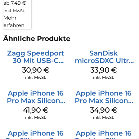
ab 7,49 €
inkl. MwSt.
Mehr
erfahren
Ähnliche Produkte
Zagg Speedport
SanDisk
30 Mit USB-C
microSDXC Ultra
Kabel Weiß
128 GB + Adapter
30,90
€
33,90
€
Mobile
inkl. MwSt.
inkl. MwSt.
Apple iPhone 16
Apple iPhone 16
Pro Max Silicone
Pro Max Silicone
Case MagSafe
Case MagSafe
41,90
€
34,90
€
Ultramarine
Denim
inkl. MwSt.
inkl. MwSt.
Apple iPhone 16
Apple iPhone 16