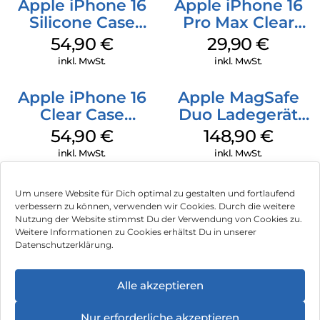
Apple iPhone 16
Apple iPhone 16
Silicone Case
Pro Max Clear
MagSafe Lake
Case MagSafe
54,90
€
29,90
€
Green
Transparent
inkl. MwSt.
inkl. MwSt.
Apple iPhone 16
Apple MagSafe
Clear Case
Duo Ladegerät
MagSafe
Weiß
54,90
€
148,90
€
Transparent
inkl. MwSt.
inkl. MwSt.
Um unsere Website für Dich optimal zu gestalten und fortlaufend
verbessern zu können, verwenden wir Cookies. Durch die weitere
Nutzung der Website stimmst Du der Verwendung von Cookies zu.
Impressum
Weitere Informationen zu Cookies erhältst Du in unserer
Datenschutzerklärung.
AGB
Datenschutz
Alle akzeptieren
Vertrag widerrufen
Nur erforderliche akzeptieren