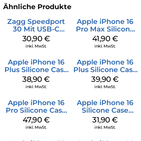
Ähnliche Produkte
Zagg Speedport
Apple iPhone 16
30 Mit USB-C
Pro Max Silicone
Kabel Weiß
Case MagSafe
30,90
€
41,90
€
Ultramarine
inkl. MwSt.
inkl. MwSt.
Apple iPhone 16
Apple iPhone 16
Plus Silicone Case
Plus Silicone Case
MagSafe Denim
MagSafe Plum
38,90
€
39,90
€
inkl. MwSt.
inkl. MwSt.
Apple iPhone 16
Apple iPhone 16
Pro Silicone Case
Silicone Case
MagSafe Denim
MagSafe Fuchsia
47,90
€
31,90
€
inkl. MwSt.
inkl. MwSt.