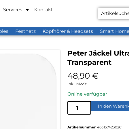
Services
Kontakt
bles
Festnetz
Kopfhörer & Headsets
Smart Hom
Peter Jäckel Ultr
Transparent
48,90
€
inkl. MwSt.
Online verfügbar
In den Waren
Artikelnummer
4031574230261