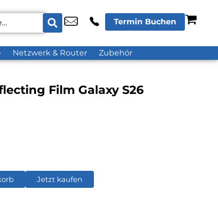
Termin Buchen
e
Netzwerk & Router
Zubehör
lecting Film Galaxy S26
korb
Jetzt kaufen