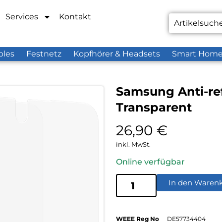
Services
Kontakt
bles
Festnetz
Kopfhörer & Headsets
Smart Hom
Samsung Anti-ref
Transparent
26,90
€
inkl. MwSt.
Online verfügbar
In den Waren
WEEE Reg No
DE57734404