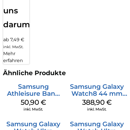
uns
darum!
ab 7,49 €
inkl. MwSt.
Mehr
erfahren
Ähnliche Produkte
Samsung
Samsung Galaxy
Athleisure Band
Watch8 44 mm
(M/L) Galaxy
Graphite
50,90
€
388,90
€
Watch8/Watch8
inkl. MwSt.
inkl. MwSt.
Classic Green
Samsung Galaxy
Samsung Galaxy