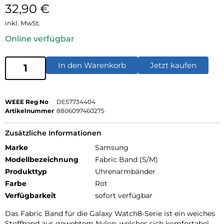
32,90
€
inkl. MwSt.
Online verfügbar
In den Warenkorb
Jetzt kaufen
WEEE Reg No
DE57734404
Artikelnummer
8806097460275
Zusätzliche Informationen
Marke
Samsung
Modellbezeichnung
Fabric Band (S/M)
Produkttyp
Uhrenarmbänder
Farbe
Rot
Verfügbarkeit
sofort verfügbar
Das Fabric Band für die Galaxy Watch8-Serie ist ein weiches
Stoffband aus gewebtem Nylon, welches sich komfortabel