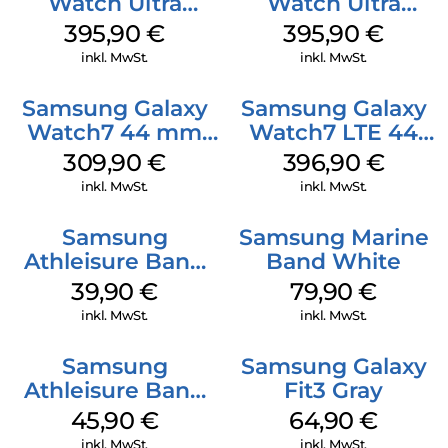
Watch Ultra
Watch Ultra
Titanium Gray
Titanium White
395,90
€
395,90
€
inkl. MwSt.
inkl. MwSt.
Samsung Galaxy
Samsung Galaxy
Watch7 44 mm
Watch7 LTE 44
Silver
mm Green
309,90
€
396,90
€
inkl. MwSt.
inkl. MwSt.
Samsung
Samsung Marine
Athleisure Band
Band White
M/L Galaxy
39,90
€
79,90
€
Watch7 Silver
inkl. MwSt.
inkl. MwSt.
Samsung
Samsung Galaxy
Athleisure Band
Fit3 Gray
S/M Galaxy
45,90
€
64,90
€
Watch7 Cream
inkl. MwSt.
inkl. MwSt.