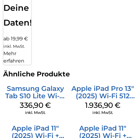
Deine
Daten!
ab 19,99 €
inkl. MwSt.
Mehr
erfahren
Ähnliche Produkte
Samsung Galaxy
Apple iPad Pro 13″
Tab S10 Lite Wi-Fi
(2025) Wi-Fi 512
128 GB Silver
GB Standardglas
336,90
€
1.936,90
€
Space Schwarz
inkl. MwSt.
inkl. MwSt.
Apple iPad 11″
Apple iPad 11″
(2025) Wi-Fi +
(2025) Wi-Fi +