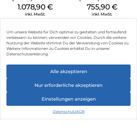
Cellular 512 GB
Cellular 256 GB
1.078,90
€
755,90
€
Gelb
Pink
inkl. MwSt.
inkl. MwSt.
Apple iPad 11″
Apple iPad 11″
Um unsere Website für Dich optimal zu gestalten und fortlaufend
(2025) Wi-Fi +
(2025) Wi-Fi +
verbessern zu können, verwenden wir Cookies. Durch die weitere
Cellular 128 GB
Cellular 256 GB
Nutzung der Website stimmst Du der Verwendung von Cookies zu.
742,90
€
762,90
€
Weitere Informationen zu Cookies erhältst Du in unserer
Silber
Silber
inkl. MwSt.
inkl. MwSt.
Datenschutzerklärung.
Apple iPad 11″
Apple iPad 11″
Alle akzeptieren
(2025) Wi-Fi 256
(2025) Wi-Fi 512
GB Silber
GB Gelb
655,90
€
966,90
€
Nur erforderliche akzeptieren
inkl. MwSt.
inkl. MwSt.
Einstellungen anzeigen
Apple iPad 11″
Apple iPad mini
Datenschutz
AGB
(2025) Wi-Fi 128
(2024) Wi-Fi +
GB Silber
Cellular 256 GB
513,90
€
965,90
€
Space Grau
inkl. MwSt.
inkl. MwSt.