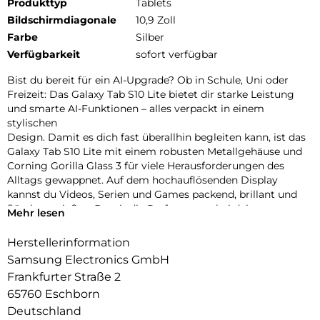
Produkttyp
Tablets
Bildschirmdiagonale
10,9 Zoll
Farbe
Silber
Verfügbarkeit
sofort verfügbar
Bist du bereit für ein AI-Upgrade? Ob in Schule, Uni oder
Freizeit: Das Galaxy Tab S10 Lite bietet dir starke Leistung
und smarte AI-Funktionen – alles verpackt in einem
stylischen
Design. Damit es dich fast überallhin begleiten kann, ist das
Galaxy Tab S10 Lite mit einem robusten Metallgehäuse und
Corning Gorilla Glass 3 für viele Herausforderungen des
Alltags gewappnet. Auf dem hochauflösenden Display
kannst du Videos, Serien und Games packend, brillant und
flüssig genießen. Damit die Performance bei deinen
Mehr lesen
Aufgaben hoch
bleibt, treibt das starke Innenleben dein Galaxy Tab S10 Lite
Herstellerinformation
zuverlässig an. Auch bei deinen Lernsessions und täglichen
Samsung Electronics GmbH
Projekten kann dich das Galaxy Tab S10 Lite nach vorne
Frankfurter Straße 2
bringen.
65760 Eschborn
Mit der Unterstützung von Google Gemini1 und Circle to
Search2 kannst du Informationen schnell finden und effizient
Deutschland