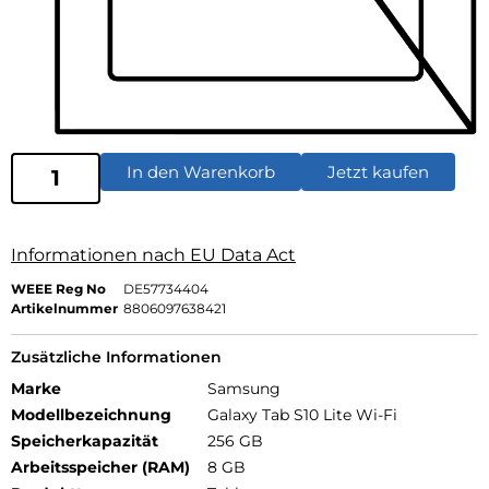
In den Warenkorb
Jetzt kaufen
Informationen nach EU Data Act
WEEE Reg No
DE57734404
Artikelnummer
8806097638421
Zusätzliche Informationen
Marke
Samsung
Modellbezeichnung
Galaxy Tab S10 Lite Wi-Fi
Speicherkapazität
256 GB
Arbeitsspeicher (RAM)
8 GB