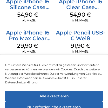
Apple iPhone 16
Apple iPhone 16
Silicone Case
Clear Case
MagSafe Black
MagSafe
54,90
€
54,90
€
Transparent
inkl. MwSt.
inkl. MwSt.
Apple iPhone 16
Apple Pencil USB-
Pro Max Clear
C Weiß
Case MagSafe
29,90
€
91,90
€
Transparent
inkl. MwSt.
inkl. MwSt.
Um unsere Website für Dich optimal zu gestalten und fortlaufend
verbessern zu können, verwenden wir Cookies. Durch die weitere
Nutzung der Website stimmst Du der Verwendung von Cookies zu.
Impressum
Weitere Informationen zu Cookies erhältst Du in unserer
Datenschutzerklärung.
AGB
Datenschutz
Alle akzeptieren
Vertrag widerrufen
Nur erforderliche akzeptieren