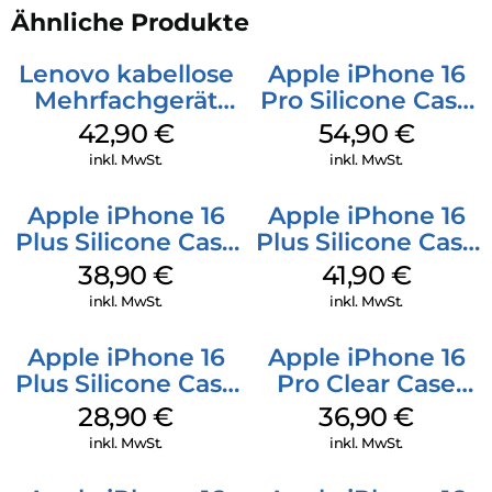
Ähnliche Produkte
Lenovo kabellose
Apple iPhone 16
Mehrfachgerät
Pro Silicone Case
Luna Grey
MagSafe Black
42,90
€
54,90
€
inkl. MwSt.
inkl. MwSt.
Apple iPhone 16
Apple iPhone 16
Plus Silicone Case
Plus Silicone Case
MagSafe Denim
MagSafe Stone
38,90
€
41,90
€
Gray
inkl. MwSt.
inkl. MwSt.
Apple iPhone 16
Apple iPhone 16
Plus Silicone Case
Pro Clear Case
MagSafe Black
MagSafe
28,90
€
36,90
€
Transparent
inkl. MwSt.
inkl. MwSt.