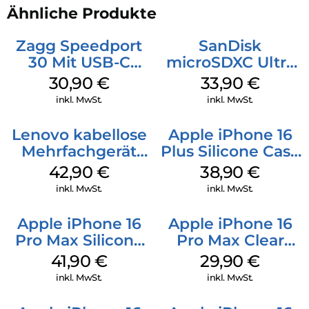
Ähnliche Produkte
Zagg Speedport
SanDisk
30 Mit USB-C
microSDXC Ultra
Kabel Weiß
128 GB + Adapter
30,90
€
33,90
€
Mobile
inkl. MwSt.
inkl. MwSt.
Lenovo kabellose
Apple iPhone 16
Mehrfachgerät
Plus Silicone Case
Luna Grey
MagSafe Denim
42,90
€
38,90
€
inkl. MwSt.
inkl. MwSt.
Apple iPhone 16
Apple iPhone 16
Pro Max Silicone
Pro Max Clear
Case MagSafe
Case MagSafe
41,90
€
29,90
€
Ultramarine
Transparent
inkl. MwSt.
inkl. MwSt.