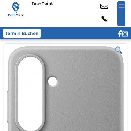
TechPoint
Termin Buchen