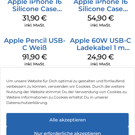
Apple iPhone 16
Apple iPhone 16
Silicone Case
Silicone Case
MagSafe Fuchsia
MagSafe Black
31,90
€
54,90
€
inkl. MwSt.
inkl. MwSt.
Apple Pencil USB-
Apple 60W USB-C
C Weiß
Ladekabel 1 m
Weiß
91,90
€
24,90
€
inkl. MwSt.
inkl. MwSt.
Um unsere Website für Dich optimal zu gestalten und fortlaufend
verbessern zu können, verwenden wir Cookies. Durch die weitere
Nutzung der Website stimmst Du der Verwendung von Cookies zu.
Impressum
Weitere Informationen zu Cookies erhältst Du in unserer
Datenschutzerklärung.
AGB
Datenschutz
Alle akzeptieren
Vertrag widerrufen
Nur erforderliche akzeptieren