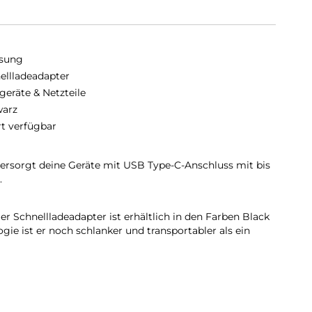
sung
ellladeadapter
geräte & Netzteile
arz
rt verfügbar
ersorgt deine Geräte mit USB Type-C-Anschluss mit bis
.
 Schnellladeadapter ist erhältlich in den Farben Black
ie ist er noch schlanker und transportabler als ein
ein. Der Schnellladeadapter reduziert deine Standby-
nd hilft dir Energie zu sparen. Bei der Herstellung
 nachhaltigen Materialien geachtet.