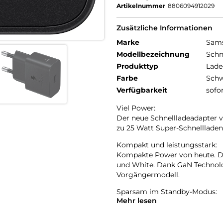
Artikelnummer
8806094912029
Zusätzliche Informationen
Marke
Sam
Modellbezeichnung
Schn
Produkttyp
Lade
Farbe
Schw
Verfügbarkeit
sofo
Viel Power:
Der neue Schnellladeadapter v
zu 25 Watt Super-Schnellladen
Kompakt und leistungsstark:
Kompakte Power von heute. Der
und White. Dank GaN Technolog
Vorgängermodell.
Sparsam im Standby-Modus:
Mehr lesen
Es muss nicht immer Vollgas s
Leistung von 20 mW auf 5 mW u
wurde auf die Verwendung von