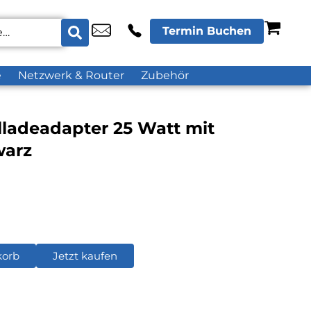
Termin Buchen
e
Netzwerk & Router
Zubehör
ladeadapter 25 Watt mit
warz
korb
Jetzt kaufen