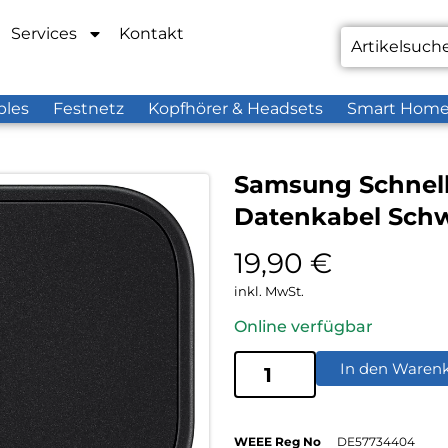
Services
Kontakt
bles
Festnetz
Kopfhörer & Headsets
Smart Hom
Samsung Schnell
Datenkabel Sch
19,90
€
inkl. MwSt.
Online verfügbar
In den Waren
WEEE Reg No
DE57734404