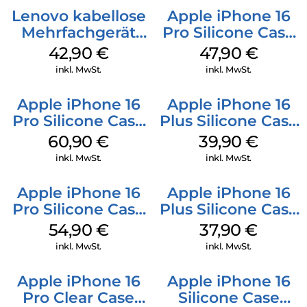
Lenovo kabellose
Apple iPhone 16
Mehrfachgerät
Pro Silicone Case
Luna Grey
MagSafe Denim
42,90
€
47,90
€
inkl. MwSt.
inkl. MwSt.
Apple iPhone 16
Apple iPhone 16
Pro Silicone Case
Plus Silicone Case
MagSafe Stone
MagSafe Plum
60,90
€
39,90
€
Gray
inkl. MwSt.
inkl. MwSt.
Apple iPhone 16
Apple iPhone 16
Pro Silicone Case
Plus Silicone Case
MagSafe Black
MagSafe Lake
54,90
€
37,90
€
Green
inkl. MwSt.
inkl. MwSt.
Apple iPhone 16
Apple iPhone 16
Pro Clear Case
Silicone Case