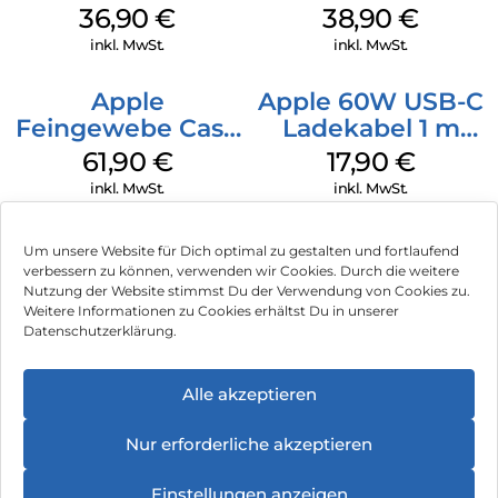
MagSafe
MagSafe
36,90
€
38,90
€
Transparent
Ultramarine
inkl. MwSt.
inkl. MwSt.
Apple
Apple 60W USB-C
Feingewebe Case
Ladekabel 1 m
iPhone 15 Pro
Weiß
61,90
€
17,90
€
MagSafe Schwarz
inkl. MwSt.
inkl. MwSt.
Um unsere Website für Dich optimal zu gestalten und fortlaufend
verbessern zu können, verwenden wir Cookies. Durch die weitere
Nutzung der Website stimmst Du der Verwendung von Cookies zu.
Impressum
Weitere Informationen zu Cookies erhältst Du in unserer
Datenschutzerklärung.
AGB
Datenschutz
Alle akzeptieren
Vertrag widerrufen
Nur erforderliche akzeptieren
Hinweis zur Batterieentsorgung
Einstellungen anzeigen