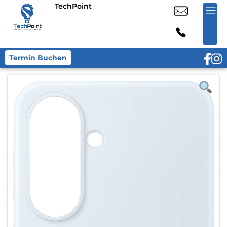
TechPoint
Termin Buchen