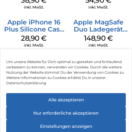
38,90
€
54,90
€
Ultramarine
inkl. MwSt.
inkl. MwSt.
Apple iPhone 16
Apple MagSafe
Plus Silicone Case
Duo Ladegerät
MagSafe Black
Weiß
28,90
€
148,90
€
inkl. MwSt.
inkl. MwSt.
Um unsere Website für Dich optimal zu gestalten und fortlaufend
verbessern zu können, verwenden wir Cookies. Durch die weitere
Nutzung der Website stimmst Du der Verwendung von Cookies zu.
Impressum
Weitere Informationen zu Cookies erhältst Du in unserer
Datenschutzerklärung.
AGB
Datenschutz
Alle akzeptieren
Vertrag widerrufen
Nur erforderliche akzeptieren
Hinweis zur Batterieentsorgung
Einstellungen anzeigen
Newsletter