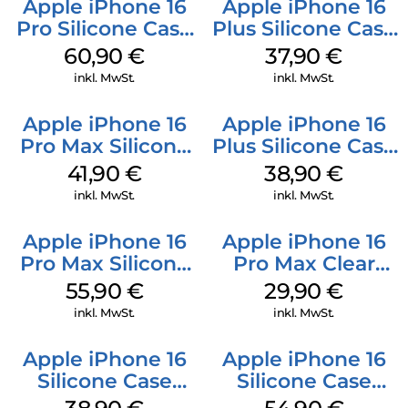
Apple iPhone 16
Apple iPhone 16
Pro Silicone Case
Plus Silicone Case
MagSafe Stone
MagSafe Lake
60,90
€
37,90
€
Gray
Green
inkl. MwSt.
inkl. MwSt.
Apple iPhone 16
Apple iPhone 16
Pro Max Silicone
Plus Silicone Case
Case MagSafe
MagSafe Denim
41,90
€
38,90
€
Ultramarine
inkl. MwSt.
inkl. MwSt.
Apple iPhone 16
Apple iPhone 16
Pro Max Silicone
Pro Max Clear
Case MagSafe
Case MagSafe
55,90
€
29,90
€
Stone Gray
Transparent
inkl. MwSt.
inkl. MwSt.
Apple iPhone 16
Apple iPhone 16
Silicone Case
Silicone Case
MagSafe
MagSafe Black