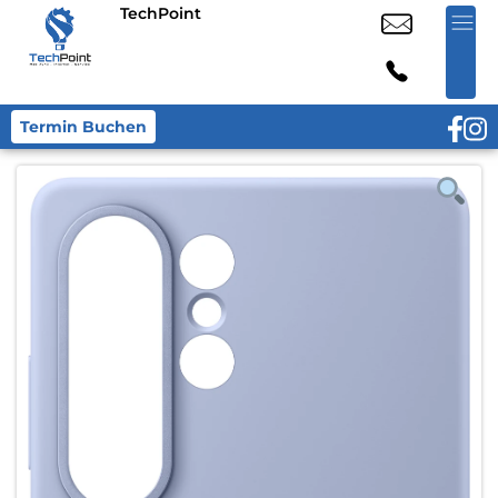
TechPoint
Termin Buchen