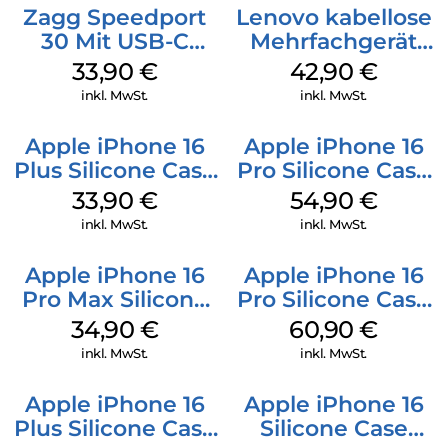
Zagg Speedport
Lenovo kabellose
30 Mit USB-C
Mehrfachgerät
Kabel Weiß
Luna Grey
33,90
€
42,90
€
inkl. MwSt.
inkl. MwSt.
Apple iPhone 16
Apple iPhone 16
Plus Silicone Case
Pro Silicone Case
MagSafe Lake
MagSafe Black
33,90
€
54,90
€
Green
inkl. MwSt.
inkl. MwSt.
Apple iPhone 16
Apple iPhone 16
Pro Max Silicone
Pro Silicone Case
Case MagSafe
MagSafe Stone
34,90
€
60,90
€
Denim
Gray
inkl. MwSt.
inkl. MwSt.
Apple iPhone 16
Apple iPhone 16
Plus Silicone Case
Silicone Case