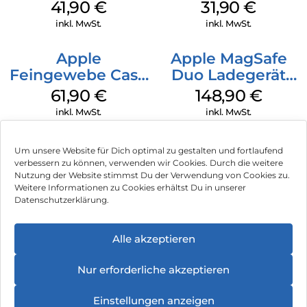
MagSafe Stone
MagSafe Fuchsia
41,90
€
31,90
€
Gray
inkl. MwSt.
inkl. MwSt.
Apple
Apple MagSafe
Feingewebe Case
Duo Ladegerät
iPhone 15 Pro
Weiß
61,90
€
148,90
€
MagSafe Schwarz
inkl. MwSt.
inkl. MwSt.
Um unsere Website für Dich optimal zu gestalten und fortlaufend
verbessern zu können, verwenden wir Cookies. Durch die weitere
Nutzung der Website stimmst Du der Verwendung von Cookies zu.
Impressum
Weitere Informationen zu Cookies erhältst Du in unserer
Datenschutzerklärung.
AGB
Datenschutz
Alle akzeptieren
Vertrag widerrufen
Nur erforderliche akzeptieren
Hinweis zur Batterieentsorgung
Einstellungen anzeigen