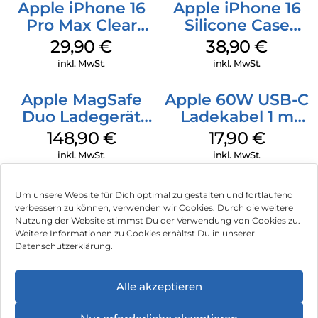
Apple iPhone 16
Apple iPhone 16
Pro Max Clear
Silicone Case
Case MagSafe
MagSafe
29,90
€
38,90
€
Transparent
Ultramarine
inkl. MwSt.
inkl. MwSt.
Apple MagSafe
Apple 60W USB-C
Duo Ladegerät
Ladekabel 1 m
Weiß
Weiß
148,90
€
17,90
€
inkl. MwSt.
inkl. MwSt.
Um unsere Website für Dich optimal zu gestalten und fortlaufend
verbessern zu können, verwenden wir Cookies. Durch die weitere
Nutzung der Website stimmst Du der Verwendung von Cookies zu.
Impressum
Weitere Informationen zu Cookies erhältst Du in unserer
Datenschutzerklärung.
AGB
Datenschutz
Alle akzeptieren
Vertrag widerrufen