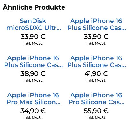
Ähnliche Produkte
SanDisk
Apple iPhone 16
microSDXC Ultra
Plus Silicone Case
128 GB + Adapter
MagSafe Lake
33,90
€
33,90
€
Mobile
Green
inkl. MwSt.
inkl. MwSt.
Apple iPhone 16
Apple iPhone 16
Plus Silicone Case
Plus Silicone Case
MagSafe Denim
MagSafe Stone
38,90
€
41,90
€
Gray
inkl. MwSt.
inkl. MwSt.
Apple iPhone 16
Apple iPhone 16
Pro Max Silicone
Pro Silicone Case
Case MagSafe
MagSafe Stone
34,90
€
55,90
€
Denim
Gray
inkl. MwSt.
inkl. MwSt.