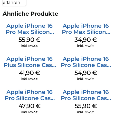
erfahren
Ähnliche Produkte
Apple iPhone 16
Apple iPhone 16
Pro Max Silicone
Pro Max Silicone
Case MagSafe
Case MagSafe
55,90
€
34,90
€
Stone Gray
Denim
inkl. MwSt.
inkl. MwSt.
Apple iPhone 16
Apple iPhone 16
Plus Silicone Case
Pro Silicone Case
MagSafe Stone
MagSafe Black
41,90
€
54,90
€
Gray
inkl. MwSt.
inkl. MwSt.
Apple iPhone 16
Apple iPhone 16
Pro Silicone Case
Pro Silicone Case
MagSafe Denim
MagSafe Stone
47,90
€
55,90
€
Gray
inkl. MwSt.
inkl. MwSt.