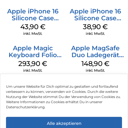
Apple iPhone 16
Apple iPhone 16
Silicone Case
Silicone Case
MagSafe Plum
MagSafe
43,90
€
38,90
€
Ultramarine
inkl. MwSt.
inkl. MwSt.
Apple Magic
Apple MagSafe
Keyboard Folio
Duo Ladegerät
iPad 10.9″ (10.Gen.)
Weiß
293,90
€
148,90
€
Weiß
inkl. MwSt.
inkl. MwSt.
Um unsere Website für Dich optimal zu gestalten und fortlaufend
verbessern zu können, verwenden wir Cookies. Durch die weitere
Nutzung der Website stimmst Du der Verwendung von Cookies zu.
Impressum
Weitere Informationen zu Cookies erhältst Du in unserer
Datenschutzerklärung.
AGB
Datenschutz
Alle akzeptieren