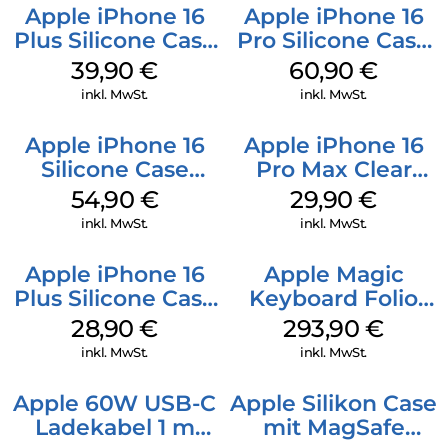
Apple iPhone 16
Apple iPhone 16
Plus Silicone Case
Pro Silicone Case
MagSafe Plum
MagSafe Stone
39,90
€
60,90
€
Gray
inkl. MwSt.
inkl. MwSt.
Apple iPhone 16
Apple iPhone 16
Silicone Case
Pro Max Clear
MagSafe Lake
Case MagSafe
54,90
€
29,90
€
Green
Transparent
inkl. MwSt.
inkl. MwSt.
Apple iPhone 16
Apple Magic
Plus Silicone Case
Keyboard Folio
MagSafe Black
iPad 10.9″ (10.Gen.)
28,90
€
293,90
€
Weiß
inkl. MwSt.
inkl. MwSt.
Apple 60W USB-C
Apple Silikon Case
Ladekabel 1 m
mit MagSafe