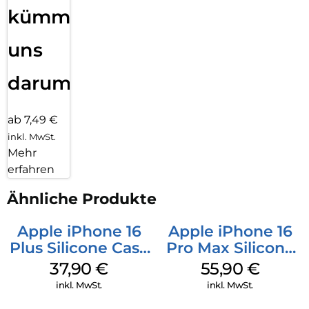
kümmern
uns
darum!
ab 7,49 €
inkl. MwSt.
Mehr
erfahren
Ähnliche Produkte
Apple iPhone 16
Apple iPhone 16
Plus Silicone Case
Pro Max Silicone
MagSafe Lake
Case MagSafe
37,90
€
55,90
€
Green
Stone Gray
inkl. MwSt.
inkl. MwSt.