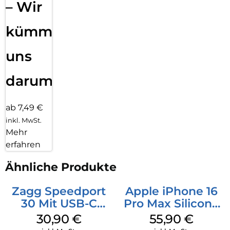
– Wir
kümmern
uns
darum!
ab 7,49 €
inkl. MwSt.
Mehr
erfahren
Ähnliche Produkte
Zagg Speedport
Apple iPhone 16
30 Mit USB-C
Pro Max Silicone
Kabel Weiß
Case MagSafe
30,90
€
55,90
€
Stone Gray