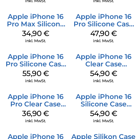
inkl. MwSt.
inkl. MwSt.
Apple iPhone 16
Apple iPhone 16
Pro Max Silicone
Pro Silicone Case
Case MagSafe
MagSafe Denim
34,90
€
47,90
€
Denim
inkl. MwSt.
inkl. MwSt.
Apple iPhone 16
Apple iPhone 16
Pro Silicone Case
Clear Case
MagSafe Stone
MagSafe
55,90
€
54,90
€
Gray
Transparent
inkl. MwSt.
inkl. MwSt.
Apple iPhone 16
Apple iPhone 16
Pro Clear Case
Silicone Case
MagSafe
MagSafe Black
36,90
€
54,90
€
Transparent
inkl. MwSt.
inkl. MwSt.
Apple iPhone 16
Apple Silikon Case