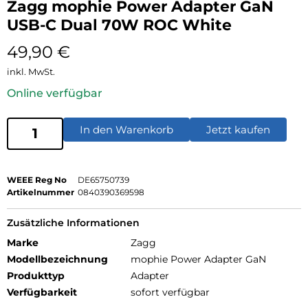
Zagg mophie Power Adapter GaN
USB-C Dual 70W ROC White
49,90
€
inkl. MwSt.
Online verfügbar
In den Warenkorb
Jetzt kaufen
WEEE Reg No
DE65750739
Artikelnummer
0840390369598
Zusätzliche Informationen
Marke
Zagg
Modellbezeichnung
mophie Power Adapter GaN
Produkttyp
Adapter
Verfügbarkeit
sofort verfügbar