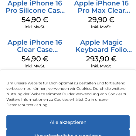
Apple iPhone 16
Apple iPhone 16
Pro Silicone Case
Pro Max Clear
MagSafe Black
Case MagSafe
54,90
€
29,90
€
Transparent
inkl. MwSt.
inkl. MwSt.
Apple iPhone 16
Apple Magic
Clear Case
Keyboard Folio
MagSafe
iPad 10.9″ (10.Gen.)
54,90
€
293,90
€
Transparent
Weiß
inkl. MwSt.
inkl. MwSt.
Um unsere Website für Dich optimal zu gestalten und fortlaufend
verbessern zu können, verwenden wir Cookies. Durch die weitere
Nutzung der Website stimmst Du der Verwendung von Cookies zu.
Impressum
Weitere Informationen zu Cookies erhältst Du in unserer
Datenschutzerklärung.
AGB
Datenschutz
Alle akzeptieren
Vertrag widerrufen
Nur erforderliche akzeptieren