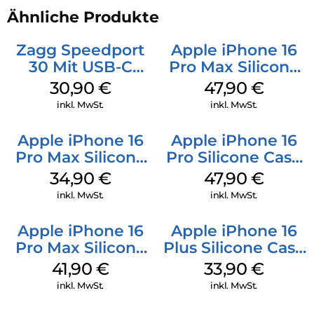
Ähnliche Produkte
Zagg Speedport
Apple iPhone 16
30 Mit USB-C
Pro Max Silicone
Kabel Weiß
Case MagSafe
30,90
€
47,90
€
Black
inkl. MwSt.
inkl. MwSt.
Apple iPhone 16
Apple iPhone 16
Pro Max Silicone
Pro Silicone Case
Case MagSafe
MagSafe Denim
34,90
€
47,90
€
Denim
inkl. MwSt.
inkl. MwSt.
Apple iPhone 16
Apple iPhone 16
Pro Max Silicone
Plus Silicone Case
Case MagSafe
MagSafe Lake
41,90
€
33,90
€
Ultramarine
Green
inkl. MwSt.
inkl. MwSt.