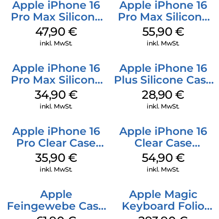
Apple iPhone 16
Apple iPhone 16
Pro Max Silicone
Pro Max Silicone
Case MagSafe
Case MagSafe
47,90
€
55,90
€
Black
Stone Gray
inkl. MwSt.
inkl. MwSt.
Apple iPhone 16
Apple iPhone 16
Pro Max Silicone
Plus Silicone Case
Case MagSafe
MagSafe Black
34,90
€
28,90
€
Denim
inkl. MwSt.
inkl. MwSt.
Apple iPhone 16
Apple iPhone 16
Pro Clear Case
Clear Case
MagSafe
MagSafe
35,90
€
54,90
€
Transparent
Transparent
inkl. MwSt.
inkl. MwSt.
Apple
Apple Magic
Feingewebe Case
Keyboard Folio
iPhone 15 Pro
iPad 10.9″ (10.Gen.)