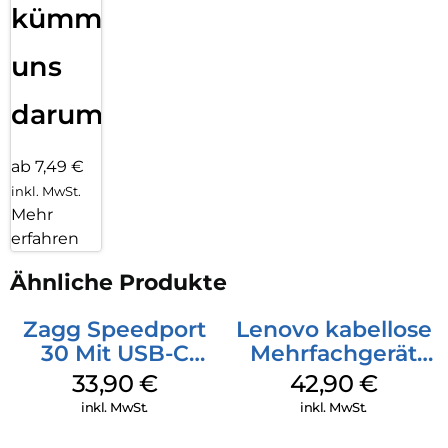
kümmern
uns
darum!
ab 7,49 €
inkl. MwSt.
Mehr
erfahren
Ähnliche Produkte
Zagg Speedport
Lenovo kabellose
30 Mit USB-C
Mehrfachgerät
Kabel Weiß
Luna Grey
33,90
€
42,90
€
inkl. MwSt.
inkl. MwSt.