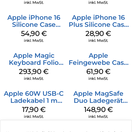
Black
Green
inkl. MwSt.
inkl. MwSt.
Apple iPhone 16
Apple iPhone 16
Silicone Case
Plus Silicone Case
MagSafe Black
MagSafe Black
54,90
€
28,90
€
inkl. MwSt.
inkl. MwSt.
Apple Magic
Apple
Keyboard Folio
Feingewebe Case
iPad 10.9″ (10.Gen.)
iPhone 15 Pro
293,90
€
61,90
€
Weiß
MagSafe Schwarz
inkl. MwSt.
inkl. MwSt.
Apple 60W USB-C
Apple MagSafe
Ladekabel 1 m
Duo Ladegerät
Weiß
Weiß
17,90
€
148,90
€
inkl. MwSt.
inkl. MwSt.