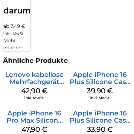
darum!
ab 7,49 €
inkl. MwSt.
Mehr
erfahren
Ähnliche Produkte
Lenovo kabellose
Apple iPhone 16
Mehrfachgerät
Plus Silicone Case
Luna Grey
MagSafe Plum
42,90
€
39,90
€
inkl. MwSt.
inkl. MwSt.
Apple iPhone 16
Apple iPhone 16
Pro Max Silicone
Plus Silicone Case
Case MagSafe
MagSafe Lake
47,90
€
33,90
€