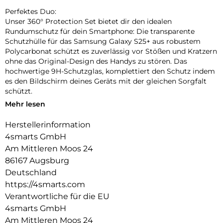
Perfektes Duo:
Unser 360° Protection Set bietet dir den idealen
Rundumschutz für dein Smartphone: Die transparente
Schutzhülle für das Samsung Galaxy S25+ aus robustem
Polycarbonat schützt es zuverlässig vor Stößen und Kratzern
ohne das Original-Design des Handys zu stören. Das
hochwertige 9H-Schutzglas, komplettiert den Schutz indem
es den Bildschirm deines Geräts mit der gleichen Sorgfalt
schützt.
Mehr lesen
Unbeeinträchtigte Bedienung:
Die Schutzhülle und das mitgelieferte 9H-Schutzglas bieten
Herstellerinformation
optimalen Schutz für dein Gerät, ohne die Bedienbarkeit
4smarts GmbH
einzuschränken. Während die Hülle es vor Stößen und
Kratzern bewahrt, schützt das Schutzglas das Display, ohne
Am Mittleren Moos 24
die Touchscreen-Funktionalität zu beeinträchtigen. Erlebe
86167 Augsburg
uneingeschränkte Nutzung und maximalen Schutz in einem
Deutschland
Produkt.
https://4smarts.com
Transparente Eleganz:
Verantwortliche für die EU
Entdecke den Vorteil von Schutz und Ästhetik mit unserer
4smarts GmbH
Hülle. Die Transparenz der Hülle erhält das ursprüngliche
Am Mittleren Moos 24