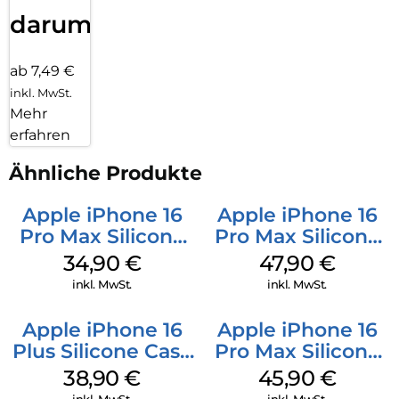
darum!
ab 7,49 €
inkl. MwSt.
Mehr
erfahren
Ähnliche Produkte
Apple iPhone 16
Apple iPhone 16
Pro Max Silicone
Pro Max Silicone
Case MagSafe
Case MagSafe
34,90
€
47,90
€
Denim
Black
inkl. MwSt.
inkl. MwSt.
Apple iPhone 16
Apple iPhone 16
Plus Silicone Case
Pro Max Silicone
MagSafe Denim
Case MagSafe
38,90
€
45,90
€
Ultramarine