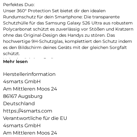
Perfektes Duo:
Unser 360° Protection Set bietet dir den idealen
Rundumschutz für dein Smartphone: Die transparente
Schutzhülle für das Samsung Galaxy S26 Ultra aus robustem
Polycarbonat schützt es zuverlässig vor Stößen und Kratzern
ohne das Original-Design des Handys zu stören. Das
hochwertige 9H-Schutzglas, komplettiert den Schutz indem
es den Bildschirm deines Geräts mit der gleichen Sorgfalt
schützt.
Unbeeinträchtigte Bedienung:
Mehr lesen
Die Schutzhülle und das mitgelieferte 9H-Schutzglas bieten
optimalen Schutz für dein Gerät, ohne die Bedienbarkeit
Herstellerinformation
einzuschränken. Während die Hülle es vor Stößen und
4smarts GmbH
Kratzern bewahrt, schützt das Schutzglas das Display, ohne
Am Mittleren Moos 24
die Touchscreen-Funktionalität zu beeinträchtigen. Erlebe
86167 Augsburg
uneingeschränkte Nutzung und maximalen Schutz in einem
Produkt.
Deutschland
Transparente Eleganz:
https://4smarts.com
Entdecke den Vorteil von Schutz und Ästhetik mit unserer
Verantwortliche für die EU
Hülle. Die Transparenz der Hülle erhält das ursprüngliche
4smarts GmbH
Design deines Geräts und ermöglicht es, die Farbe und die
Am Mittleren Moos 24
Feinheiten deines Geräts voll zur Geltung zu bringen.