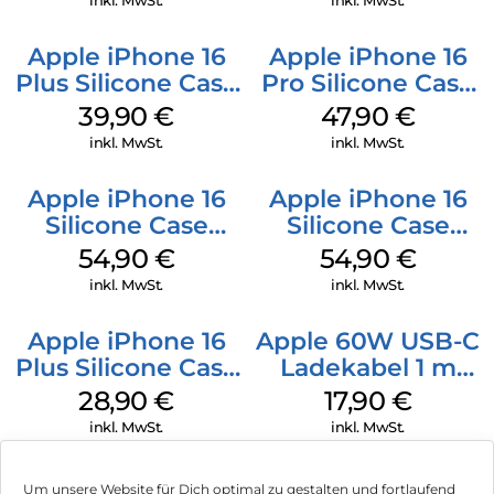
inkl. MwSt.
inkl. MwSt.
Apple iPhone 16
Apple iPhone 16
Plus Silicone Case
Pro Silicone Case
MagSafe Plum
MagSafe Denim
39,90
€
47,90
€
inkl. MwSt.
inkl. MwSt.
Apple iPhone 16
Apple iPhone 16
Silicone Case
Silicone Case
MagSafe Black
MagSafe Lake
54,90
€
54,90
€
Green
inkl. MwSt.
inkl. MwSt.
Apple iPhone 16
Apple 60W USB-C
Plus Silicone Case
Ladekabel 1 m
MagSafe Black
Weiß
28,90
€
17,90
€
inkl. MwSt.
inkl. MwSt.
Um unsere Website für Dich optimal zu gestalten und fortlaufend