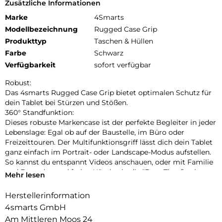
Zusätzliche Informationen
Marke
4Smarts
Modellbezeichnung
Rugged Case Grip
Produkttyp
Taschen & Hüllen
Farbe
Schwarz
Verfügbarkeit
sofort verfügbar
Robust:
Das 4smarts Rugged Case Grip bietet optimalen Schutz für
dein Tablet bei Stürzen und Stößen.
360° Standfunktion:
Dieses robuste Markencase ist der perfekte Begleiter in jeder
Lebenslage: Egal ob auf der Baustelle, im Büro oder
Freizeittouren. Der Multifunktionsgriff lässt dich dein Tablet
ganz einfach im Portrait- oder Landscape-Modus aufstellen.
So kannst du entspannt Videos anschauen, oder mit Familie
und Freunden und freien Händen in die “Face-Time” gehen.
Mehr lesen
Größenverstellbare Handschlaufe:
Die Handschlaufe bietet Komfort und (Griff-)Sicherheit: So
Herstellerinformation
können absturzfrei Zeichnungen betrachtet, bearbeitet oder
4smarts GmbH
präsentiert, die Route durch die Stadt studiert oder auch nur
Am Mittleren Moos 24
die E-Mails gecheckt werden.