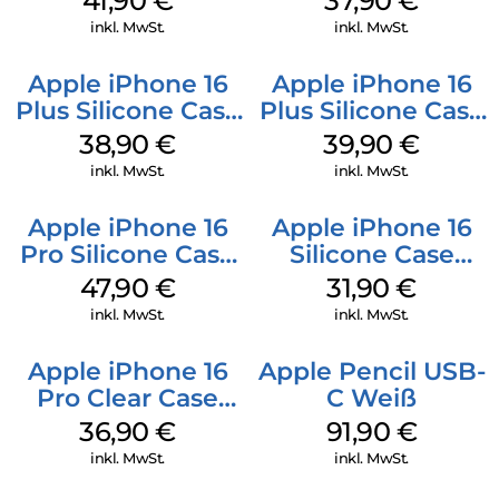
41,90
€
37,90
€
Gray
Green
inkl. MwSt.
inkl. MwSt.
Apple iPhone 16
Apple iPhone 16
Plus Silicone Case
Plus Silicone Case
MagSafe Denim
MagSafe Plum
38,90
€
39,90
€
inkl. MwSt.
inkl. MwSt.
Apple iPhone 16
Apple iPhone 16
Pro Silicone Case
Silicone Case
MagSafe Denim
MagSafe Fuchsia
47,90
€
31,90
€
inkl. MwSt.
inkl. MwSt.
Apple iPhone 16
Apple Pencil USB-
Pro Clear Case
C Weiß
MagSafe
36,90
€
91,90
€
Transparent
inkl. MwSt.
inkl. MwSt.