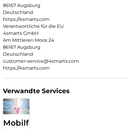
86167 Augsburg
Verschlussfähige Aussparungen:
Die passgenauen Bedienelemente des Rugged Case Grip für
Deutschland
Samsung Galaxy Tab A11 erhalten die perfekte Bedienbarkeit
https://4smarts.com
deines Tablets. Außerdem lässt sich die Hülle für den
Verantwortliche für die EU
Rundumschutz deines Tablets ganz einfach montieren.
4smarts GmbH
Am Mittleren Moos 24
86167 Augsburg
Deutschland
customer-service@4smarts.com
https://4smarts.com
Verwandte Services
Mobilfunk