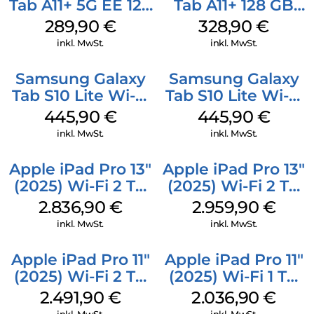
Tab A11+ 5G EE 128
Tab A11+ 128 GB
GB Gray
Gray
289,90
€
328,90
€
inkl. MwSt.
inkl. MwSt.
Samsung Galaxy
Samsung Galaxy
Tab S10 Lite Wi-Fi
Tab S10 Lite Wi-Fi
128 GB Gray
128 GB Silver
445,90
€
445,90
€
inkl. MwSt.
inkl. MwSt.
Apple iPad Pro 13″
Apple iPad Pro 13″
(2025) Wi-Fi 2 TB
(2025) Wi-Fi 2 TB
Standardglas
Nanotexturglas
2.836,90
€
2.959,90
€
Space Schwarz
Space Schwarz
inkl. MwSt.
inkl. MwSt.
Apple iPad Pro 11″
Apple iPad Pro 11″
(2025) Wi-Fi 2 TB
(2025) Wi-Fi 1 TB
Standardglas
Nanotexturglas
2.491,90
€
2.036,90
€
Space Schwarz
Silber