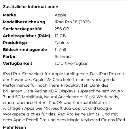
Zusätzliche Informationen
Marke
Apple
Modellbezeichnung
iPad Pro 11" (2025)
Speicherkapazität
256 GB
Arbeitsspeicher (RAM)
12 GB
Produkttyp
Tablets
Bildschirmdiagonale
11 Zoll
Farbe
Schwarz
Verfügbarkeit
sofort verfügbar
iPad Pro. Entwickelt für Apple Intelligence. Das iPad Pro mit
der Power des Apple M5 Chip liefert eine hervorragende
Performance für noch mehr Produktivität. Dank des
brillanten Ultra Retina XDR Displays, superschnellem WLAN
7 und 5G Mobilfunk, Neural Accelerators für KI Workloads,
einem überarbeiteten iPadOS und Kompatibilität mit
wichtigen Apps wie Microsoft 365 Copilot und Google
Workspace gibt es für das iPad Pro keine Limits. Und mit
dem Apple Pencil Pro und dem Magic Keyboard für das iPad
Pro ist es das ultimative mobile Büro.
Mehr lesen