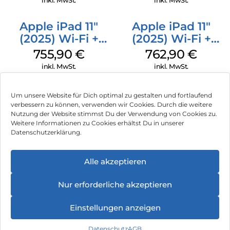
inkl. MwSt.
inkl. MwSt.
Apple iPad 11″
Apple iPad 11″
(2025) Wi-Fi +
(2025) Wi-Fi +
Cellular 256 GB
Cellular 256 GB
755,90
€
762,90
€
Pink
Silber
inkl. MwSt.
inkl. MwSt.
Um unsere Website für Dich optimal zu gestalten und fortlaufend
verbessern zu können, verwenden wir Cookies. Durch die weitere
Nutzung der Website stimmst Du der Verwendung von Cookies zu.
Impressum
Weitere Informationen zu Cookies erhältst Du in unserer
Datenschutzerklärung.
AGB
Datenschutz
Alle akzeptieren
Vertrag widerrufen
Nur erforderliche akzeptieren
Hinweis zur Batterieentsorgung
Einstellungen anzeigen
Newsletter
Datenschutz
AGB