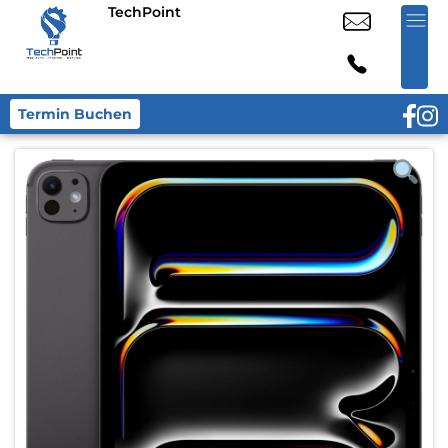
TechPoint
Termin Buchen