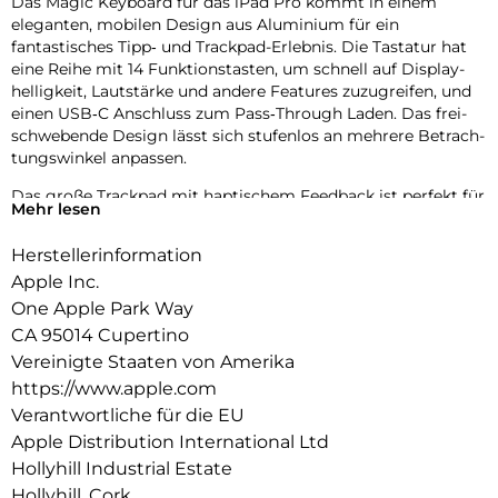
Das Magic Keyboard für das iPad Pro kommt in einem
eleganten, mobilen Design aus Aluminium für ein
fantastisches Tipp‑ und Trackpad-Erlebnis. Die Tastatur hat
eine Reihe mit 14 Funktions­tasten, um schnell auf Display­
helligkeit, Lautstärke und andere Features zuzugreifen, und
einen USB‑C Anschluss zum Pass‑Through Laden. Das frei­
schwebende Design lässt sich stufenlos an mehrere Betrach­
tungs­winkel anpassen.
Das große Trackpad mit haptischem Feedback ist perfekt für
Mehr lesen
Aufgaben, bei denen es auf Präzision ankommt, wie Tabellen
bearbeiten und Text auswählen. Oder zum Navigieren auf
Herstellerinformation
deinem iPad mit intuitiven und vertrauten Multi-Touch
Apple Inc.
Gesten. Das robuste Cover schützt Vorder‑ und Rückseite
und ist perfekt, um dein iPad Pro überallhin mitzunehmen.
One Apple Park Way
CA 95014 Cupertino
Vereinigte Staaten von Amerika
https://www.apple.com
Verantwortliche für die EU
Apple Distribution International Ltd
Hollyhill Industrial Estate
Hollyhill, Cork