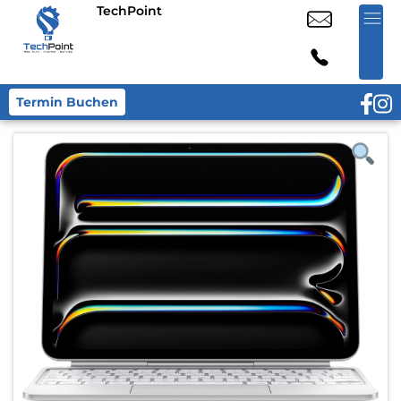
TechPoint
Termin Buchen