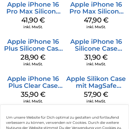
Apple iPhone 16
Apple iPhone 16
Pro Max Silicone
Pro Max Silicone
Case MagSafe
Case MagSafe
41,90
€
47,90
€
Ultramarine
Black
inkl. MwSt.
inkl. MwSt.
Apple iPhone 16
Apple iPhone 16
Plus Silicone Case
Silicone Case
MagSafe Black
MagSafe Fuchsia
28,90
€
31,90
€
inkl. MwSt.
inkl. MwSt.
Apple iPhone 16
Apple Silikon Case
Plus Clear Case
mit MagSafe
MagSafe
iPhone 14 Pro
35,90
€
57,90
€
Transparent
(PRODUCT)RED
inkl. MwSt.
inkl. MwSt.
Um unsere Website für Dich optimal zu gestalten und fortlaufend
verbessern zu können, verwenden wir Cookies. Durch die weitere
Nutzung der Website stimmst Du der Verwendung von Cookies zu.