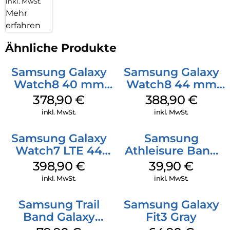
inkl. MwSt.
Mehr
erfahren
Ähnliche Produkte
Samsung Galaxy
Samsung Galaxy
Watch8 40 mm
Watch8 44 mm
Graphite
Graphite
378,90
€
388,90
€
inkl. MwSt.
inkl. MwSt.
Samsung Galaxy
Samsung
Watch7 LTE 44
Athleisure Band
mm Silver
M/L Galaxy
398,90
€
39,90
€
Watch7 Silver
inkl. MwSt.
inkl. MwSt.
Samsung Trail
Samsung Galaxy
Band Galaxy
Fit3 Gray
Watch Ultra