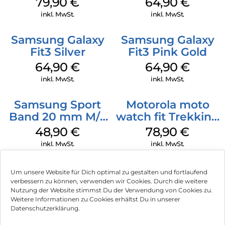
79,90
€
64,90
€
Orange
inkl. MwSt.
inkl. MwSt.
Samsung Galaxy
Samsung Galaxy
Fit3 Silver
Fit3 Pink Gold
64,90
€
64,90
€
inkl. MwSt.
inkl. MwSt.
Samsung Sport
Motorola moto
Band 20 mm M/L
watch fit Trekking
Galaxy Watch
Green
48,90
€
78,90
€
Series Silber
inkl. MwSt.
inkl. MwSt.
Um unsere Website für Dich optimal zu gestalten und fortlaufend
verbessern zu können, verwenden wir Cookies. Durch die weitere
Nutzung der Website stimmst Du der Verwendung von Cookies zu.
Impressum
Weitere Informationen zu Cookies erhältst Du in unserer
Datenschutzerklärung.
AGB