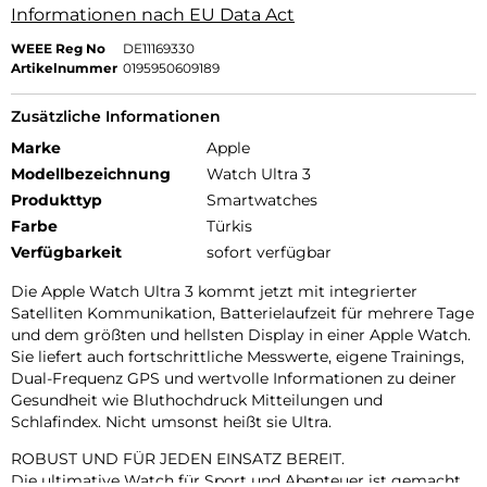
Informationen nach EU Data Act
WEEE Reg No
DE11169330
Artikelnummer
0195950609189
Zusätzliche Informationen
Marke
Apple
Modellbezeichnung
Watch Ultra 3
Produkttyp
Smartwatches
Farbe
Türkis
Verfügbarkeit
sofort verfügbar
Die Apple Watch Ultra 3 kommt jetzt mit integrierter
Satelliten Kommunikation, Batterielaufzeit für mehrere Tage
und dem größten und hellsten Display in einer Apple Watch.
Sie liefert auch fortschrittliche Messwerte, eigene Trainings,
Dual-Frequenz GPS und wertvolle Informationen zu deiner
Gesundheit wie Bluthochdruck Mitteilungen und
Schlafindex. Nicht umsonst heißt sie Ultra.
ROBUST UND FÜR JEDEN EINSATZ BEREIT.
Die ultimative Watch für Sport und Abenteuer ist gemacht,