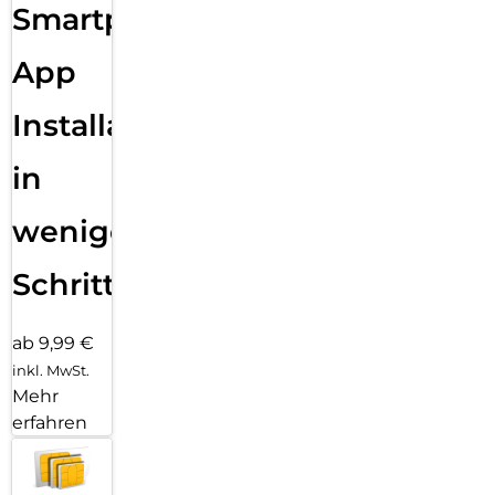
Smartphone
alles ohne dein iPhone. Und jetzt bist du mit schnellem 5G
unterwegs noch besser verbunden.
App
WEGWEISENDE ARMBÄNDER.
Für die Ultra 3 gibt es vier elegante, vielseitige
Installation
Armbandstyles mit unendlich vielen Möglichkeiten für alles,
was du täglich machst – egal ob du dich auspowerst oder
ausgehst.
in
wenigen
Schritten
ab 9,99 €
inkl. MwSt.
Mehr
erfahren