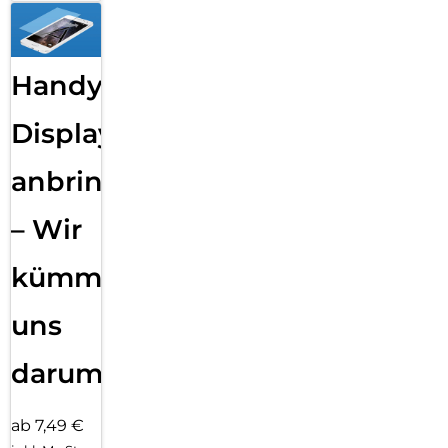
Handy
Displayfolie
anbringen
– Wir
kümmern
uns
darum!
ab 7,49 €