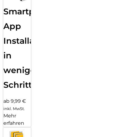
deinen AirPods oder über die integrierten Lautsprecher –
Smartphone
alles ohne dein iPhone. Und jetzt bist du mit schnellem 5G
unterwegs noch besser verbunden.
App
WEGWEISENDE ARMBÄNDER.
Für die Ultra 3 gibt es vier elegante, vielseitige
Installation
Armbandstyles mit unendlich vielen Möglichkeiten für alles,
was du täglich machst – egal ob du dich auspowerst oder
ausgehst.
in
wenigen
Schritten
ab 9,99 €
inkl. MwSt.
Mehr
erfahren