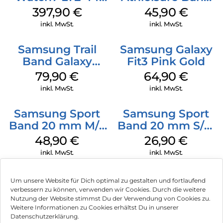
mm Green
S/M Galaxy
397,90
€
45,90
€
Watch7 Cream
inkl. MwSt.
inkl. MwSt.
Samsung Trail
Samsung Galaxy
Band Galaxy
Fit3 Pink Gold
Watch Ultra
79,90
€
64,90
€
Orange
inkl. MwSt.
inkl. MwSt.
Samsung Sport
Samsung Sport
Band 20 mm M/L
Band 20 mm S/M
Galaxy Watch
Galaxy Watch4
48,90
€
26,90
€
Series Silber
Serie Graphite
inkl. MwSt.
inkl. MwSt.
Um unsere Website für Dich optimal zu gestalten und fortlaufend
verbessern zu können, verwenden wir Cookies. Durch die weitere
Nutzung der Website stimmst Du der Verwendung von Cookies zu.
Impressum
Weitere Informationen zu Cookies erhältst Du in unserer
Datenschutzerklärung.