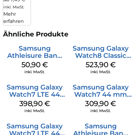
inkl. MwSt.
Mehr
erfahren
Ähnliche Produkte
Samsung
Samsung Galaxy
Athleisure Band
Watch8 Classic
(M/L) Galaxy
White
50,90
€
523,90
€
Watch8/Watch8
inkl. MwSt.
inkl. MwSt.
Classic Green
Samsung Galaxy
Samsung Galaxy
Watch7 LTE 44
Watch7 44 mm
mm Silver
Silver
398,90
€
309,90
€
inkl. MwSt.
inkl. MwSt.
Samsung Galaxy
Samsung
Watch7 LTE 44
Athleisure Band