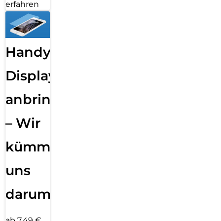
erfahren
Handy
Displayfolie
anbringen
– Wir
kümmern
uns
darum!
ab 7,49 €