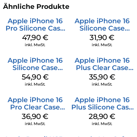
Ähnliche Produkte
Apple iPhone 16
Apple iPhone 16
Pro Silicone Case
Silicone Case
MagSafe Denim
MagSafe Fuchsia
47,90
€
31,90
€
inkl. MwSt.
inkl. MwSt.
Apple iPhone 16
Apple iPhone 16
Silicone Case
Plus Clear Case
MagSafe Black
MagSafe
54,90
€
35,90
€
Transparent
inkl. MwSt.
inkl. MwSt.
Apple iPhone 16
Apple iPhone 16
Pro Clear Case
Plus Silicone Case
MagSafe
MagSafe Black
36,90
€
28,90
€
Transparent
inkl. MwSt.
inkl. MwSt.