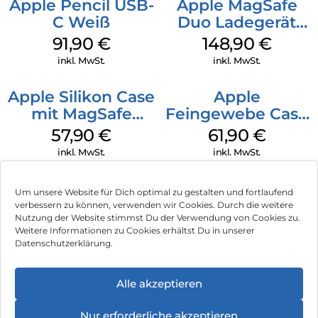
Apple Pencil USB-
Apple MagSafe
C Weiß
Duo Ladegerät
Weiß
91,90
€
148,90
€
inkl. MwSt.
inkl. MwSt.
Apple Silikon Case
Apple
mit MagSafe
Feingewebe Case
iPhone 14 Pro
iPhone 15 Pro
57,90
€
61,90
€
(PRODUCT)RED
MagSafe Schwarz
inkl. MwSt.
inkl. MwSt.
Um unsere Website für Dich optimal zu gestalten und fortlaufend
verbessern zu können, verwenden wir Cookies. Durch die weitere
Nutzung der Website stimmst Du der Verwendung von Cookies zu.
Impressum
Weitere Informationen zu Cookies erhältst Du in unserer
Datenschutzerklärung.
AGB
Datenschutz
Alle akzeptieren
Vertrag widerrufen
Nur erforderliche akzeptieren