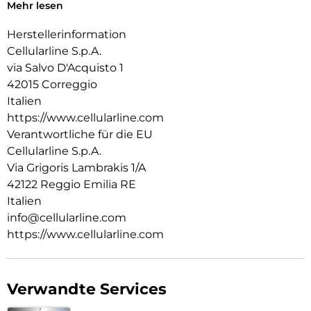
sondern auch für leistungsstarke Laptops. Mit einer Länge
Mehr lesen
von 120 cm bietet es optimalen Komfort im Alltag – ob zu
Hause, im Büro oder unterwegs.
Herstellerinformation
Cellularline S.p.A.
via Salvo D'Acquisto 1
42015 Correggio
Italien
https://www.cellularline.com
Verantwortliche für die EU
Cellularline S.p.A.
Via Grigoris Lambrakis 1/A
42122 Reggio Emilia RE
Italien
info@cellularline.com
https://www.cellularline.com
Verwandte Services