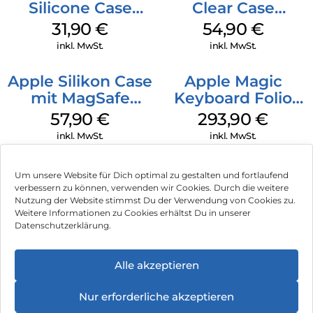
Silicone Case
Clear Case
MagSafe Fuchsia
MagSafe
31,90
€
54,90
€
Transparent
inkl. MwSt.
inkl. MwSt.
Apple Silikon Case
Apple Magic
mit MagSafe
Keyboard Folio
iPhone 14 Pro
iPad 10.9″ (10.Gen.)
57,90
€
293,90
€
(PRODUCT)RED
Weiß
inkl. MwSt.
inkl. MwSt.
Um unsere Website für Dich optimal zu gestalten und fortlaufend
verbessern zu können, verwenden wir Cookies. Durch die weitere
Nutzung der Website stimmst Du der Verwendung von Cookies zu.
Impressum
Weitere Informationen zu Cookies erhältst Du in unserer
Datenschutzerklärung.
AGB
Datenschutz
Alle akzeptieren
Vertrag widerrufen
Nur erforderliche akzeptieren