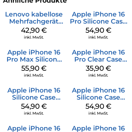
Ähnliche Produkte
Lenovo kabellose
Apple iPhone 16
Mehrfachgerät
Pro Silicone Case
Luna Grey
MagSafe Black
42,90
€
54,90
€
inkl. MwSt.
inkl. MwSt.
Apple iPhone 16
Apple iPhone 16
Pro Max Silicone
Pro Clear Case
Case MagSafe
MagSafe
55,90
€
35,90
€
Stone Gray
Transparent
inkl. MwSt.
inkl. MwSt.
Apple iPhone 16
Apple iPhone 16
Silicone Case
Silicone Case
MagSafe Black
MagSafe Lake
54,90
€
54,90
€
Green
inkl. MwSt.
inkl. MwSt.
Apple iPhone 16
Apple iPhone 16