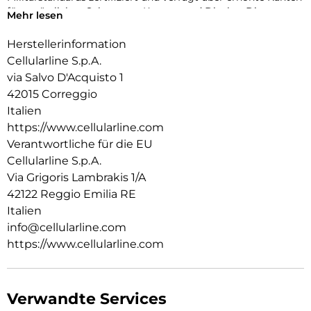
für zusätzlichen Schutz von Kamera und Display. Die
Mehr lesen
antibakterielle Beschichtung und die Verwendung von
Recyclingmaterial machen ICY MAG zu einer sicheren und
Herstellerinformation
verantwortungsvollen Wahl für jeden Tag.
Cellularline S.p.A.
via Salvo D'Acquisto 1
42015 Correggio
Italien
https://www.cellularline.com
Verantwortliche für die EU
Cellularline S.p.A.
Via Grigoris Lambrakis 1/A
42122 Reggio Emilia RE
Italien
info@cellularline.com
https://www.cellularline.com
Verwandte Services