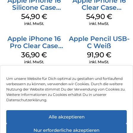
Apple iPhone 16
Apple iPhone 16
Silicone Case
Clear Case
MagSafe Lake
MagSafe
54,90
€
54,90
€
Green
Transparent
inkl. MwSt.
inkl. MwSt.
Apple iPhone 16
Apple Pencil USB-
Pro Clear Case
C Weiß
MagSafe
36,90
€
91,90
€
Transparent
inkl. MwSt.
inkl. MwSt.
Um unsere Website für Dich optimal zu gestalten und fortlaufend
verbessern zu können, verwenden wir Cookies. Durch die weitere
Nutzung der Website stimmst Du der Verwendung von Cookies zu.
Impressum
Weitere Informationen zu Cookies erhältst Du in unserer
Datenschutzerklärung.
AGB
Datenschutz
Alle akzeptieren
Vertrag widerrufen
Nur erforderliche akzeptieren