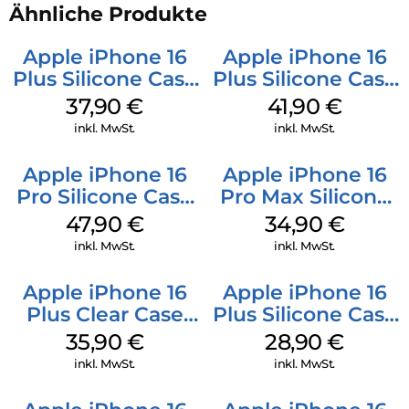
Ähnliche Produkte
Apple iPhone 16
Apple iPhone 16
Plus Silicone Case
Plus Silicone Case
MagSafe Lake
MagSafe Stone
37,90
€
41,90
€
Green
Gray
inkl. MwSt.
inkl. MwSt.
Apple iPhone 16
Apple iPhone 16
Pro Silicone Case
Pro Max Silicone
MagSafe Denim
Case MagSafe
47,90
€
34,90
€
Denim
inkl. MwSt.
inkl. MwSt.
Apple iPhone 16
Apple iPhone 16
Plus Clear Case
Plus Silicone Case
MagSafe
MagSafe Black
35,90
€
28,90
€
Transparent
inkl. MwSt.
inkl. MwSt.