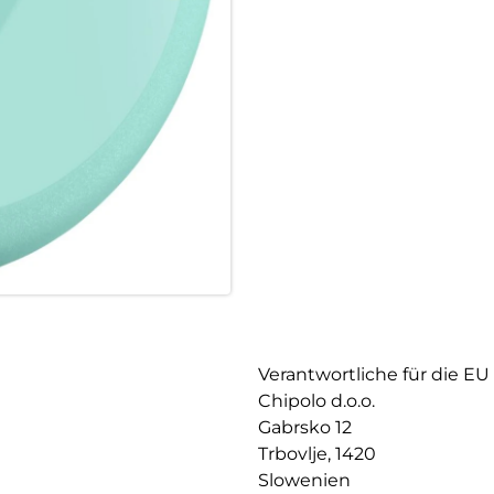
Leicht zu hören, leicht zu finde
Verlegte Gegenstände wiederzuf
erweiterte Reichweite von LO
wichtigsten Sachen.
Kraft auf Knopfdruck:
Der Kontrast aus matter und g
LOOP hervor – zweimal kurz dr
Mühelose Befestigung:
Die flexible Silikonschlaufe 
anbringen. Elegant, vielseitig 
Verantwortliche für die EU
Chipolo d.o.o.
Gabrsko 12
Trbovlje, 1420
Slowenien