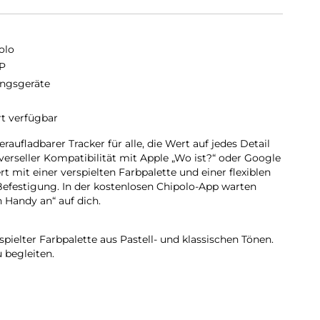
olo
P
ngsgeräte
rt verfügbar
aufladbarer Tracker für alle, die Wert auf jedes Detail
iverseller Kompatibilität mit Apple „Wo ist?“ oder Google
t mit einer verspielten Farbpalette und einer flexiblen
 Befestigung. In der kostenlosen Chipolo-App warten
 Handy an“ auf dich.
ielter Farbpalette aus Pastell- und klassischen Tönen.
u begleiten.
t und mit Rücksicht auf den Planeten entwickelt –
it, dein neuer Lieblingsbegleiter zu werden.