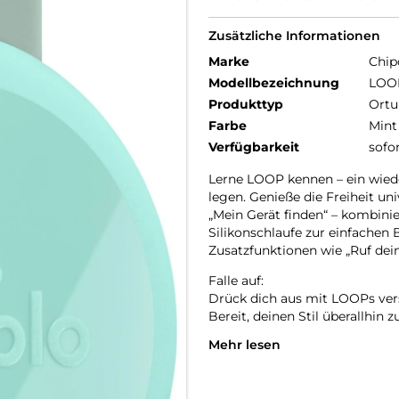
Zusätzliche Informationen
Marke
Chip
Modellbezeichnung
LOO
Produkttyp
Ortu
Farbe
Mint
Verfügbarkeit
sofo
Lerne LOOP kennen – ein wieder
legen. Genieße die Freiheit un
„Mein Gerät finden“ – kombinier
Silikonschlaufe zur einfachen
Zusatzfunktionen wie „Ruf dein
Falle auf:
Drück dich aus mit LOOPs versp
Bereit, deinen Stil überallhin z
Mehr lesen
Einfach aufladen:
LOOP wurde für deinen Komfor
langlebig, nachhaltig und bere