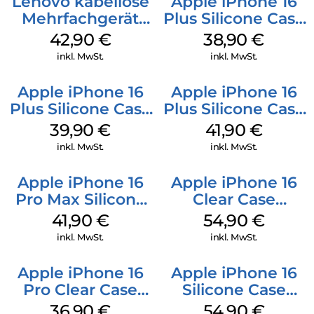
Lenovo kabellose
Apple iPhone 16
Mehrfachgerät
Plus Silicone Case
Luna Grey
MagSafe Denim
42,90
€
38,90
€
inkl. MwSt.
inkl. MwSt.
Apple iPhone 16
Apple iPhone 16
Plus Silicone Case
Plus Silicone Case
MagSafe Plum
MagSafe Stone
39,90
€
41,90
€
Gray
inkl. MwSt.
inkl. MwSt.
Apple iPhone 16
Apple iPhone 16
Pro Max Silicone
Clear Case
Case MagSafe
MagSafe
41,90
€
54,90
€
Ultramarine
Transparent
inkl. MwSt.
inkl. MwSt.
Apple iPhone 16
Apple iPhone 16
Pro Clear Case
Silicone Case
MagSafe
MagSafe Lake
36,90
€
54,90
€