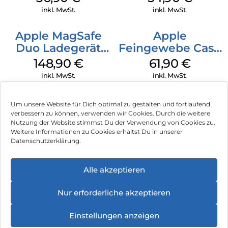
Transparent
Green
inkl. MwSt.
inkl. MwSt.
Apple MagSafe
Apple
Duo Ladegerät
Feingewebe Case
Weiß
iPhone 15 Pro
148,90
€
61,90
€
MagSafe Schwarz
inkl. MwSt.
inkl. MwSt.
Um unsere Website für Dich optimal zu gestalten und fortlaufend
verbessern zu können, verwenden wir Cookies. Durch die weitere
Nutzung der Website stimmst Du der Verwendung von Cookies zu.
Impressum
Weitere Informationen zu Cookies erhältst Du in unserer
Datenschutzerklärung.
AGB
Datenschutz
Alle akzeptieren
Vertrag widerrufen
Nur erforderliche akzeptieren
Hinweis zur Batterieentsorgung
Einstellungen anzeigen
Newsletter