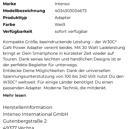
Marke
Intenso
Modellbezeichnung
4034303034673
Produkttyp
Adapter
Farbe
Weiß
Verfügbarkeit
sofort verfügbar
Kompakte Größe, beeindruckende Leistung – der W30C²
GaN Power Adapter vereint beides. Mit 30 Watt Ladeleistung
bringt er Dein Smartphone in kürzester Zeit wieder auf
Touren. Dank seines leichten und handlichen Designs ist er
der perfekte Begleiter für unterwegs.
Entdecke Deine Möglichkeiten. Dank der universellen
Spannungsunterstützung von 100 bis 240 Volt nutzt Du den
W30C² weltweit. Für einige Länder benötigst Du einen
passenden Adapter. Moderne Technik, die mitdenkt.
Mehr lesen
Dank der innovativen Galliumnitrid-Technologie (GaN) setzt
der W30C² neue Maßstäbe: Er ist kompakter, leichter und
Herstellerinformation
zugleich effizienter als herkömmliche Adapter. Deine Geräte
Intenso International GmbH
werden blitzschnell geladen, während Du gleichzeitig Deinen
ökologischen Fußabdruck verringerst. GaN macht es
Gutenbergstraße 2
möglich, dass die Adapter kleiner sind und höhere
49377 Vechta