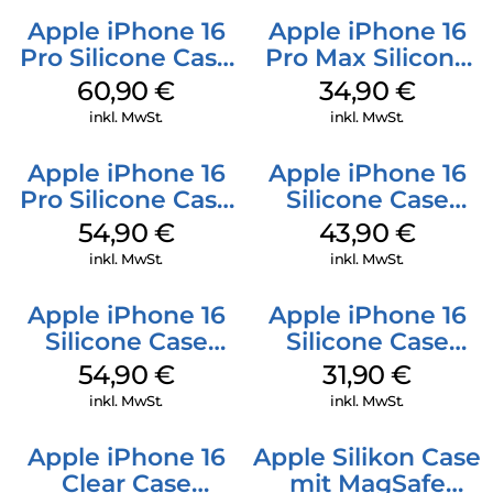
Apple iPhone 16
Apple iPhone 16
Pro Silicone Case
Pro Max Silicone
MagSafe Stone
Case MagSafe
60,90
€
34,90
€
Gray
Denim
inkl. MwSt.
inkl. MwSt.
Apple iPhone 16
Apple iPhone 16
Pro Silicone Case
Silicone Case
MagSafe Black
MagSafe Plum
54,90
€
43,90
€
inkl. MwSt.
inkl. MwSt.
Apple iPhone 16
Apple iPhone 16
Silicone Case
Silicone Case
MagSafe Black
MagSafe Fuchsia
54,90
€
31,90
€
inkl. MwSt.
inkl. MwSt.
Apple iPhone 16
Apple Silikon Case
Clear Case
mit MagSafe