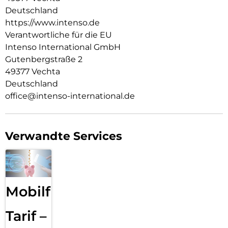
Spannungen und Ströme bewältigen können, dabei aber
Deutschland
weniger Wärme erzeugen.
https://www.intenso.de
Erlebe die perfekte Verbindung aus Flexibilität und Power.
Verantwortliche für die EU
Der W30C² GaN Power Adapter ist der ideale Ersatz für
Intenso International GmbH
traditionelle Silizium-Modelle und bringt die Ladezukunft in
Gutenbergstraße 2
Deine Hände. Erhältlich in stilvollem Schwarz und Weiß – für
49377 Vechta
ein modernes Ladeerlebnis.
Deutschland
office@intenso-international.de
Verwandte Services
Mobilfunk
Tarif –