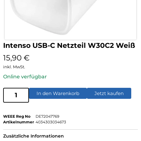
Intenso USB-C Netzteil W30C2 Weiß
15,90
€
inkl. MwSt.
Online verfügbar
In den Warenkorb
Jetzt kaufen
WEEE Reg No
DE72047769
Artikelnummer
4034303034673
Zusätzliche Informationen