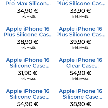
Pro Max Silicone
Plus Silicone Case
Case MagSafe
MagSafe Lake
34,90
€
33,90
€
Denim
Green
inkl. MwSt.
inkl. MwSt.
Apple iPhone 16
Apple iPhone 16
Plus Silicone Case
Plus Silicone Case
MagSafe Denim
MagSafe Plum
38,90
€
39,90
€
inkl. MwSt.
inkl. MwSt.
Apple iPhone 16
Apple iPhone 16
Silicone Case
Clear Case
MagSafe Fuchsia
MagSafe
31,90
€
54,90
€
Transparent
inkl. MwSt.
inkl. MwSt.
Apple iPhone 16
Apple iPhone 16
Silicone Case
Silicone Case
MagSafe Black
MagSafe
54,90
€
38,90
€