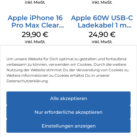
Ultramarine
inkl. MwSt.
inkl. MwSt.
Apple iPhone 16
Apple 60W USB-C
Pro Max Clear
Ladekabel 1 m
Case MagSafe
Weiß
29,90
€
24,90
€
Transparent
inkl. MwSt.
inkl. MwSt.
Um unsere Website für Dich optimal zu gestalten und fortlaufend
verbessern zu können, verwenden wir Cookies. Durch die weitere
Nutzung der Website stimmst Du der Verwendung von Cookies zu.
Impressum
Weitere Informationen zu Cookies erhältst Du in unserer
Datenschutzerklärung.
AGB
Datenschutz
Alle akzeptieren
Vertrag widerrufen
Nur erforderliche akzeptieren
Hinweis zur Batterieentsorgung
Einstellungen anzeigen
Newsletter