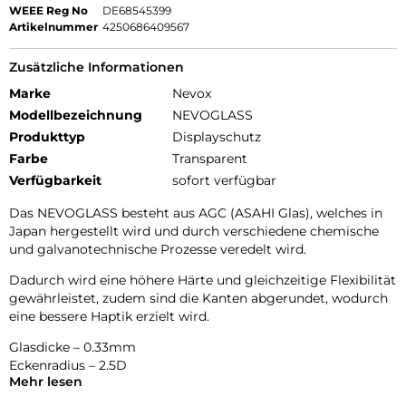
WEEE Reg No
DE68545399
Artikelnummer
4250686409567
Zusätzliche Informationen
Marke
Nevox
Modellbezeichnung
NEVOGLASS
Produkttyp
Displayschutz
Farbe
Transparent
Verfügbarkeit
sofort verfügbar
Das NEVOGLASS besteht aus AGC (ASAHI Glas), welches in
Japan hergestellt wird und durch verschiedene chemische
und galvanotechnische Prozesse veredelt wird.
Dadurch wird eine höhere Härte und gleichzeitige Flexibilität
gewährleistet, zudem sind die Kanten abgerundet, wodurch
eine bessere Haptik erzielt wird.
Glasdicke – 0.33mm
Eckenradius – 2.5D
Mehr lesen
Material Art Crystal Klar