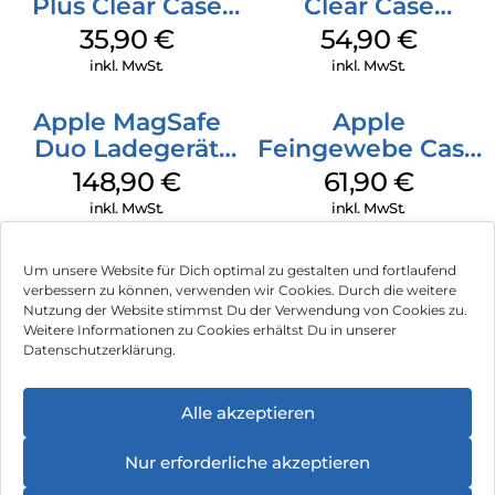
Plus Clear Case
Clear Case
MagSafe
MagSafe
35,90
€
54,90
€
Transparent
Transparent
inkl. MwSt.
inkl. MwSt.
Apple MagSafe
Apple
Duo Ladegerät
Feingewebe Case
Weiß
iPhone 15 Pro
148,90
€
61,90
€
MagSafe Schwarz
inkl. MwSt.
inkl. MwSt.
Um unsere Website für Dich optimal zu gestalten und fortlaufend
verbessern zu können, verwenden wir Cookies. Durch die weitere
Nutzung der Website stimmst Du der Verwendung von Cookies zu.
Impressum
Weitere Informationen zu Cookies erhältst Du in unserer
Datenschutzerklärung.
AGB
Datenschutz
Alle akzeptieren
Vertrag widerrufen
Nur erforderliche akzeptieren
Hinweis zur Batterieentsorgung