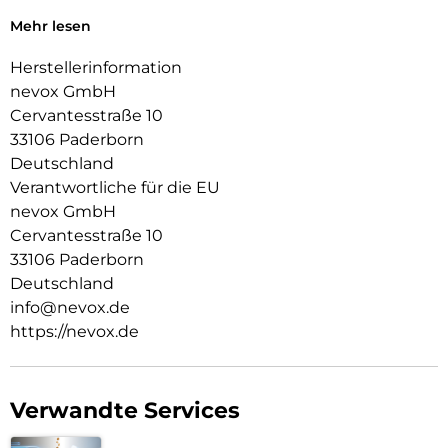
Alle Tasten und Ecken werden geschützt, zudem ist für die
Mehr lesen
Absicherung der Kamera eine Erhöhung integriert
Herstellerinformation
nevox GmbH
Cervantesstraße 10
33106 Paderborn
Deutschland
Verantwortliche für die EU
nevox GmbH
Cervantesstraße 10
33106 Paderborn
Deutschland
info@nevox.de
https://nevox.de
Verwandte Services