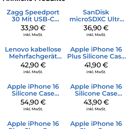
Zagg Speedport
SanDisk
30 Mit USB-C
microSDXC Ultra
Kabel Weiß
128 GB + Adapter
33,90
€
36,90
€
Mobile
inkl. MwSt.
inkl. MwSt.
Lenovo kabellose
Apple iPhone 16
Mehrfachgerät
Plus Silicone Case
Luna Grey
MagSafe Stone
42,90
€
41,90
€
Gray
inkl. MwSt.
inkl. MwSt.
Apple iPhone 16
Apple iPhone 16
Silicone Case
Silicone Case
MagSafe Lake
MagSafe Plum
54,90
€
43,90
€
Green
inkl. MwSt.
inkl. MwSt.
Apple iPhone 16
Apple iPhone 16