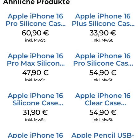
Ähnliche Produkte
Apple iPhone 16
Apple iPhone 16
Pro Silicone Case
Plus Silicone Case
MagSafe Stone
MagSafe Lake
60,90
€
33,90
€
Gray
Green
inkl. MwSt.
inkl. MwSt.
Apple iPhone 16
Apple iPhone 16
Pro Max Silicone
Pro Silicone Case
Case MagSafe
MagSafe Black
47,90
€
54,90
€
Black
inkl. MwSt.
inkl. MwSt.
Apple iPhone 16
Apple iPhone 16
Silicone Case
Clear Case
MagSafe Fuchsia
MagSafe
31,90
€
54,90
€
Transparent
inkl. MwSt.
inkl. MwSt.
Apple iPhone 16
Apple Pencil USB-