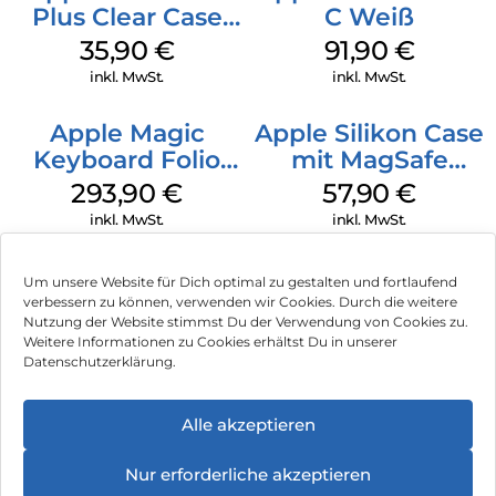
Plus Clear Case
C Weiß
MagSafe
35,90
€
91,90
€
Transparent
inkl. MwSt.
inkl. MwSt.
Apple Magic
Apple Silikon Case
Keyboard Folio
mit MagSafe
iPad 10.9″ (10.Gen.)
iPhone 14 Pro
293,90
€
57,90
€
Weiß
(PRODUCT)RED
inkl. MwSt.
inkl. MwSt.
Um unsere Website für Dich optimal zu gestalten und fortlaufend
verbessern zu können, verwenden wir Cookies. Durch die weitere
Nutzung der Website stimmst Du der Verwendung von Cookies zu.
Impressum
Weitere Informationen zu Cookies erhältst Du in unserer
Datenschutzerklärung.
AGB
Datenschutz
Alle akzeptieren
Vertrag widerrufen
Nur erforderliche akzeptieren