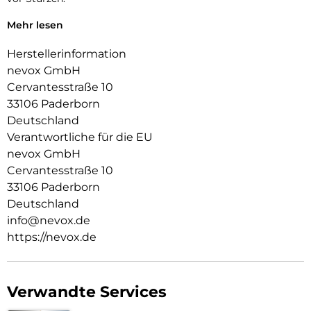
Das Display ist durch die seitlichen Flanken geschützt.
Mehr lesen
Durch das verwendete Material ist diese komplett
Herstellerinformation
transparent und bringt jegliche Farbe des Smartphones
nevox GmbH
passend zur Geltung.
Cervantesstraße 10
Die Anschlüsse, Knöpfe und Kamera bleiben voll zugänglich.
33106 Paderborn
Deutschland
Hochwertiges, schmutzabweisendes Material und
schockproof durch eingearbeitete Luftpolster in den Ecken.
Verantwortliche für die EU
nevox GmbH
Cervantesstraße 10
33106 Paderborn
Deutschland
info@nevox.de
https://nevox.de
Verwandte Services