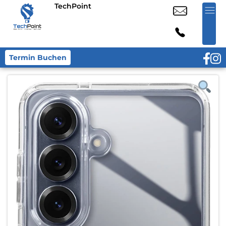
TechPoint
Termin Buchen