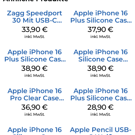
Zagg Speedport
Apple iPhone 16
30 Mit USB-C
Plus Silicone Case
Kabel Weiß
MagSafe Lake
33,90
€
37,90
€
Green
inkl. MwSt.
inkl. MwSt.
Apple iPhone 16
Apple iPhone 16
Plus Silicone Case
Silicone Case
MagSafe Denim
MagSafe
38,90
€
38,90
€
Ultramarine
inkl. MwSt.
inkl. MwSt.
Apple iPhone 16
Apple iPhone 16
Pro Clear Case
Plus Silicone Case
MagSafe
MagSafe Black
36,90
€
28,90
€
Transparent
inkl. MwSt.
inkl. MwSt.
Apple iPhone 16
Apple Pencil USB-