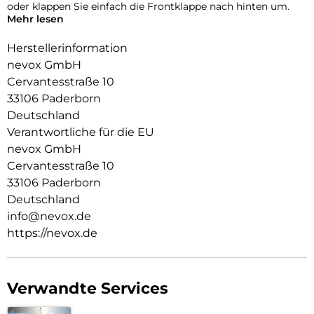
oder klappen Sie einfach die Frontklappe nach hinten um.
Mehr lesen
Durch die 2 unsichtbar integrierten Magneten wird die
Bedienung kinderleicht und die Schutzhülle öffnet sich nicht
Herstellerinformation
ungewollt.
nevox GmbH
Cervantesstraße 10
Beim Umklappen der Frontklappe wird diese ebenfalls durch
die Magneten auf der Rückseite fixiert,
33106 Paderborn
somit ist ein bequemes Telefonieren und Bedienen
Deutschland
sichergestellt.
Verantwortliche für die EU
nevox GmbH
Cervantesstraße 10
33106 Paderborn
Deutschland
info@nevox.de
https://nevox.de
Verwandte Services