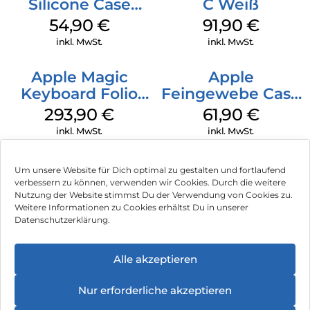
Silicone Case
C Weiß
MagSafe Lake
54,90
€
91,90
€
Green
inkl. MwSt.
inkl. MwSt.
Apple Magic
Apple
Keyboard Folio
Feingewebe Case
iPad 10.9″ (10.Gen.)
iPhone 15 Pro
293,90
€
61,90
€
Weiß
MagSafe Schwarz
inkl. MwSt.
inkl. MwSt.
Um unsere Website für Dich optimal zu gestalten und fortlaufend
verbessern zu können, verwenden wir Cookies. Durch die weitere
Nutzung der Website stimmst Du der Verwendung von Cookies zu.
Impressum
Weitere Informationen zu Cookies erhältst Du in unserer
Datenschutzerklärung.
AGB
Datenschutz
Alle akzeptieren
Vertrag widerrufen
Nur erforderliche akzeptieren
Hinweis zur Batterieentsorgung