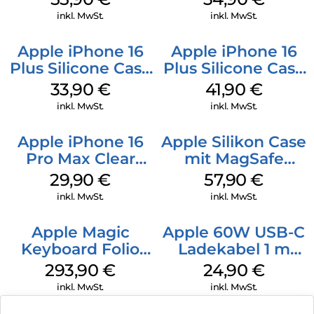
Gray
Denim
inkl. MwSt.
inkl. MwSt.
Apple iPhone 16
Apple iPhone 16
Plus Silicone Case
Plus Silicone Case
MagSafe Lake
MagSafe Stone
33,90
€
41,90
€
Green
Gray
inkl. MwSt.
inkl. MwSt.
Apple iPhone 16
Apple Silikon Case
Pro Max Clear
mit MagSafe
Case MagSafe
iPhone 14 Pro
29,90
€
57,90
€
Transparent
(PRODUCT)RED
inkl. MwSt.
inkl. MwSt.
Apple Magic
Apple 60W USB-C
Keyboard Folio
Ladekabel 1 m
iPad 10.9″ (10.Gen.)
Weiß
293,90
€
24,90
€
Weiß
inkl. MwSt.
inkl. MwSt.