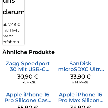
uns
darum!
ab 7,49 €
inkl. MwSt.
Mehr
erfahren
Ähnliche Produkte
Zagg Speedport
SanDisk
30 Mit USB-C
microSDXC Ultra
Kabel Weiß
128 GB + Adapter
30,90
€
33,90
€
Mobile
inkl. MwSt.
inkl. MwSt.
Apple iPhone 16
Apple iPhone 16
Pro Silicone Case
Pro Max Silicone
MagSafe Stone
Case MagSafe
55,90
€
34,90
€