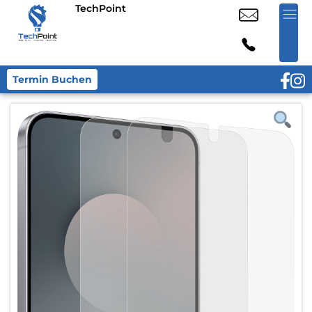
TechPoint
Termin Buchen