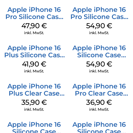
Apple iPhone 16
Apple iPhone 16
Pro Silicone Case
Pro Silicone Case
MagSafe Denim
MagSafe Black
47,90
€
54,90
€
inkl. MwSt.
inkl. MwSt.
Apple iPhone 16
Apple iPhone 16
Plus Silicone Case
Silicone Case
MagSafe Stone
MagSafe Black
41,90
€
54,90
€
Gray
inkl. MwSt.
inkl. MwSt.
Apple iPhone 16
Apple iPhone 16
Plus Clear Case
Pro Clear Case
MagSafe
MagSafe
35,90
€
36,90
€
Transparent
Transparent
inkl. MwSt.
inkl. MwSt.
Apple iPhone 16
Apple iPhone 16
Silicone Case
Silicone Case