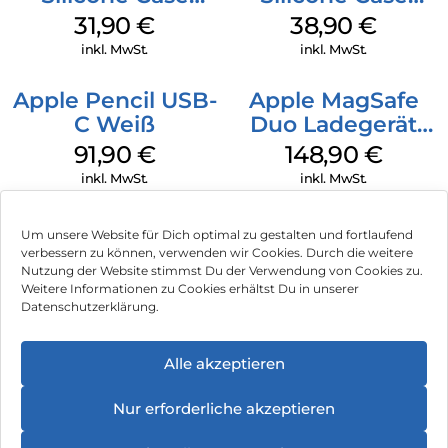
MagSafe Fuchsia
MagSafe
31,90
€
38,90
€
Ultramarine
inkl. MwSt.
inkl. MwSt.
Apple Pencil USB-
Apple MagSafe
C Weiß
Duo Ladegerät
Weiß
91,90
€
148,90
€
inkl. MwSt.
inkl. MwSt.
Um unsere Website für Dich optimal zu gestalten und fortlaufend
verbessern zu können, verwenden wir Cookies. Durch die weitere
Nutzung der Website stimmst Du der Verwendung von Cookies zu.
Impressum
Weitere Informationen zu Cookies erhältst Du in unserer
Datenschutzerklärung.
AGB
Datenschutz
Alle akzeptieren
Vertrag widerrufen
Nur erforderliche akzeptieren
Hinweis zur Batterieentsorgung