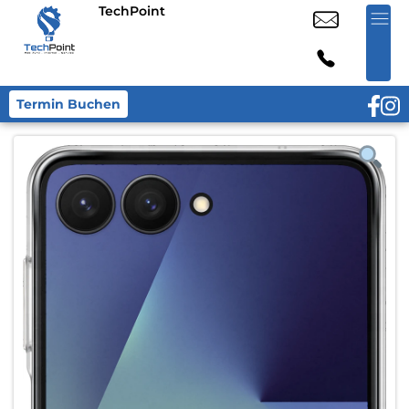
TechPoint
Termin Buchen