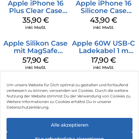
Apple iPhone 16
Apple iPhone 16
Plus Clear Case
Silicone Case
MagSafe
MagSafe Plum
35,90
€
43,90
€
Transparent
inkl. MwSt.
inkl. MwSt.
Apple Silikon Case
Apple 60W USB-C
mit MagSafe
Ladekabel 1 m
iPhone 14 Pro
Weiß
57,90
€
17,90
€
(PRODUCT)RED
inkl. MwSt.
inkl. MwSt.
Um unsere Website für Dich optimal zu gestalten und fortlaufend
verbessern zu können, verwenden wir Cookies. Durch die weitere
Nutzung der Website stimmst Du der Verwendung von Cookies zu.
Impressum
Weitere Informationen zu Cookies erhältst Du in unserer
Datenschutzerklärung.
AGB
Datenschutz
Alle akzeptieren
Vertrag widerrufen
Nur erforderliche akzeptieren