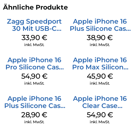
Ähnliche Produkte
Zagg Speedport
Apple iPhone 16
30 Mit USB-C
Plus Silicone Case
Kabel Weiß
MagSafe Denim
33,90
€
38,90
€
inkl. MwSt.
inkl. MwSt.
Apple iPhone 16
Apple iPhone 16
Pro Silicone Case
Pro Max Silicone
MagSafe Black
Case MagSafe
54,90
€
45,90
€
Ultramarine
inkl. MwSt.
inkl. MwSt.
Apple iPhone 16
Apple iPhone 16
Plus Silicone Case
Clear Case
MagSafe Black
MagSafe
28,90
€
54,90
€
Transparent
inkl. MwSt.
inkl. MwSt.