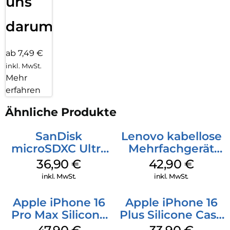
uns
darum!
ab 7,49 €
inkl. MwSt.
Mehr
erfahren
Ähnliche Produkte
SanDisk
Lenovo kabellose
microSDXC Ultra
Mehrfachgerät
128 GB + Adapter
Luna Grey
36,90
€
42,90
€
Mobile
inkl. MwSt.
inkl. MwSt.
Apple iPhone 16
Apple iPhone 16
Pro Max Silicone
Plus Silicone Case
Case MagSafe
MagSafe Lake