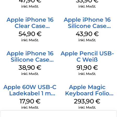
47,90
€
33,90
€
Black
Green
inkl. MwSt.
inkl. MwSt.
Apple iPhone 16
Apple iPhone 16
Clear Case
Silicone Case
MagSafe
MagSafe Plum
54,90
€
43,90
€
Transparent
inkl. MwSt.
inkl. MwSt.
Apple iPhone 16
Apple Pencil USB-
Silicone Case
C Weiß
MagSafe
38,90
€
91,90
€
Ultramarine
inkl. MwSt.
inkl. MwSt.
Apple 60W USB-C
Apple Magic
Ladekabel 1 m
Keyboard Folio
Weiß
iPad 10.9″ (10.Gen.)
17,90
€
293,90
€
Weiß
inkl. MwSt.
inkl. MwSt.