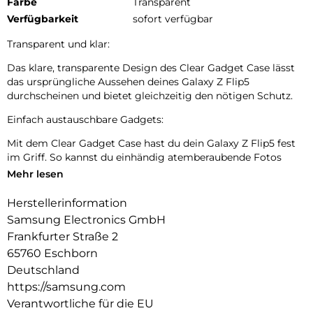
Farbe
Transparent
Verfügbarkeit
sofort verfügbar
Transparent und klar:
Das klare, transparente Design des Clear Gadget Case lässt
das ursprüngliche Aussehen deines Galaxy Z Flip5
durchscheinen und bietet gleichzeitig den nötigen Schutz.
Einfach austauschbare Gadgets:
Mit dem Clear Gadget Case hast du dein Galaxy Z Flip5 fest
im Griff. So kannst du einhändig atemberaubende Fotos
aufnehmen. Außerdem hat das Case eine Vorrichtung für
Mehr lesen
praktische Gadgets, die sich ganz einfach für deine
wechselnden Bedürfnisse austauschen lässt. Verwende das
Herstellerinformation
Case als stabilen Standfuß, um dein Smartphone darauf
Samsung Electronics GmbH
abzustützen. So kannst du deine Inhalte freihändig genießen.
Frankfurter Straße 2
65760 Eschborn
Deutschland
https://samsung.com
Verantwortliche für die EU