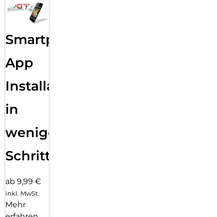
Smartphone
App
Installation
in
wenigen
Schritten
ab 9,99 €
inkl. MwSt.
Mehr
erfahren