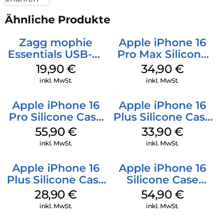
Ähnliche Produkte
Zagg mophie
Apple iPhone 16
Essentials USB-C-
Pro Max Silicone
20W Charger PD
Case MagSafe
19,90
€
34,90
€
Weiß
Denim
inkl. MwSt.
inkl. MwSt.
Apple iPhone 16
Apple iPhone 16
Pro Silicone Case
Plus Silicone Case
MagSafe Stone
MagSafe Lake
55,90
€
33,90
€
Gray
Green
inkl. MwSt.
inkl. MwSt.
Apple iPhone 16
Apple iPhone 16
Plus Silicone Case
Silicone Case
MagSafe Black
MagSafe Lake
28,90
€
54,90
€
Green
inkl. MwSt.
inkl. MwSt.