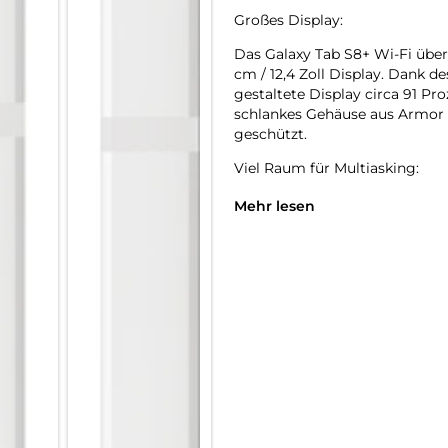
Großes Display:
Das Galaxy Tab S8+ Wi-Fi überz
cm / 12,4 Zoll Display. Dank 
gestaltete Display circa 91 Pr
schlankes Gehäuse aus Armor 
geschützt.
Viel Raum für Multiasking:
Schaue ein Video-Tutorial, su
Mehr lesen
und mache dir gleichzeitig No
kannst du das Display deines 
Apps so anordnen, als würdest 
Multitasking unterwegs steht 
Verfügung.
Für Ideen mit Schwung:
Mit dem im Lieferumfang enth
dem großen Display leicht von
Reaktionszeit von 2,8 Millisek
auf echtem Papier. So kannst 