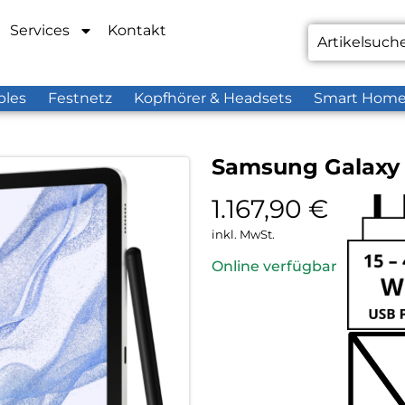
Services
Kontakt
bles
Festnetz
Kopfhörer & Headsets
Smart Hom
Samsung Galaxy T
1.167,90
€
inkl. MwSt.
Online verfügbar