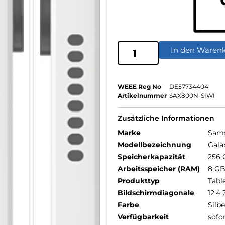
In den Waren
WEEE Reg No
DE57734404
Artikelnummer
SAX800N-SIWI
Zusätzliche Informationen
Marke
Sam
Modellbezeichnung
Gala
Speicherkapazität
256 
Arbeitsspeicher (RAM)
8 G
Produkttyp
Tabl
Bildschirmdiagonale
12,4 
Farbe
Silbe
Verfügbarkeit
sofo