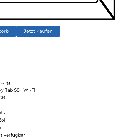
korb
Jetzt kaufen
sung
xy Tab S8+ Wi-Fi
GB
B
ets
Zoll
r
rt verfügbar