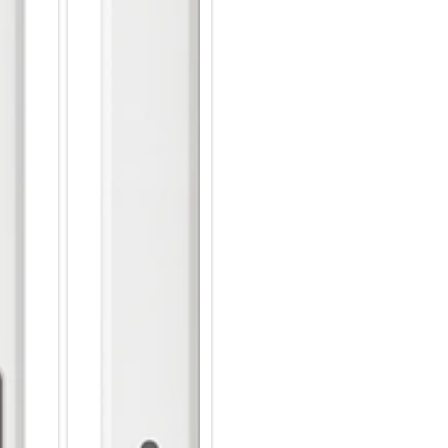
oder deine kreativsten Einfäll
Pen mal nicht, kannst Du ihn 
magnetisch anheften.
Bereit für großes Entertainme
Erlebe ein immersives Display,
Dank Super AMOLED Technolog
Kontrasten voll zur Geltung, w
Animationen in Videos oder Sp
Tab S8+ Wi-Fi über den bislan
seine 4 Nanometer-Architekt
Spielwelten in Echtzeit berec
ausdauernden Akku steht lang
mehr in Wege