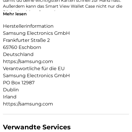
damit du deine wichtigsten Karten schnell zur Hand hast.
Außerdem kann das Smart View Wallet Case nicht nur die
Rückseite deines Smartphones,
Mehr lesen
sondern auch das Display vor Kratzern und bei Stürzen
schützen.
Herstellerinformation
Samsung Electronics GmbH
Frankfurter Straße 2
65760 Eschborn
Deutschland
https://samsung.com
Verantwortliche für die EU
Samsung Electronics GmbH
PO Box 12987
Dublin
Irland
https://samsung.com
Verwandte Services