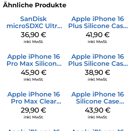
Ähnliche Produkte
SanDisk
Apple iPhone 16
microSDXC Ultra
Plus Silicone Case
128 GB + Adapter
MagSafe Stone
36,90
€
41,90
€
Mobile
Gray
inkl. MwSt.
inkl. MwSt.
Apple iPhone 16
Apple iPhone 16
Pro Max Silicone
Plus Silicone Case
Case MagSafe
MagSafe Denim
45,90
€
38,90
€
Ultramarine
inkl. MwSt.
inkl. MwSt.
Apple iPhone 16
Apple iPhone 16
Pro Max Clear
Silicone Case
Case MagSafe
MagSafe Plum
29,90
€
43,90
€
Transparent
inkl. MwSt.
inkl. MwSt.