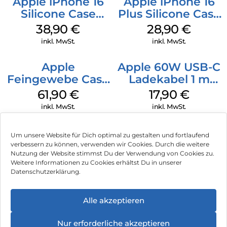
Apple iPhone 16
Apple iPhone 16
Silicone Case
Plus Silicone Case
MagSafe
MagSafe Black
38,90
€
28,90
€
Ultramarine
inkl. MwSt.
inkl. MwSt.
Apple
Apple 60W USB-C
Feingewebe Case
Ladekabel 1 m
iPhone 15 Pro
Weiß
61,90
€
17,90
€
MagSafe Schwarz
inkl. MwSt.
inkl. MwSt.
Um unsere Website für Dich optimal zu gestalten und fortlaufend
verbessern zu können, verwenden wir Cookies. Durch die weitere
Nutzung der Website stimmst Du der Verwendung von Cookies zu.
Impressum
Weitere Informationen zu Cookies erhältst Du in unserer
Datenschutzerklärung.
AGB
Datenschutz
Alle akzeptieren
Vertrag widerrufen
Nur erforderliche akzeptieren