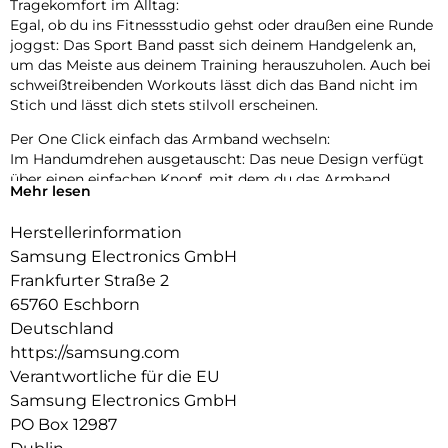
Tragekomfort im Alltag:
Egal, ob du ins Fitnessstudio gehst oder draußen eine Runde
joggst: Das Sport Band passt sich deinem Handgelenk an,
um das Meiste aus deinem Training herauszuholen. Auch bei
schweißtreibenden Workouts lässt dich das Band nicht im
Stich und lässt dich stets stilvoll erscheinen.
Per One Click einfach das Armband wechseln:
Im Handumdrehen ausgetauscht: Das neue Design verfügt
über einen einfachen Knopf, mit dem du das Armband
Mehr lesen
mühelos mit nur einem Klick anbringen und wieder
abnehmen kannst. So einfach lässt sich deine Watch an
Herstellerinformation
deinen individuellen Geschmack anpassen. Die Sport Bands
Samsung Electronics GmbH
sind sowohl mit der Watch6 als auch mit der Watch6 Classic
kompatibel.
Frankfurter Straße 2
65760 Eschborn
Deutschland
https://samsung.com
Verantwortliche für die EU
Samsung Electronics GmbH
PO Box 12987