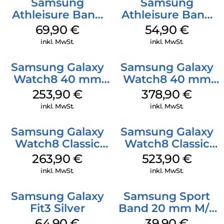
Samsung
Samsung
Athleisure Band
Athleisure Band
(M/L) Galaxy
(S/M) Galaxy
69,90
€
54,90
€
Watch8/Watch8
Watch8/Watch8
inkl. MwSt.
inkl. MwSt.
Classic Graphite
Classic Graphite
Samsung Galaxy
Samsung Galaxy
Watch8 40 mm
Watch8 40 mm
Graphite
Silver
253,90
€
378,90
€
inkl. MwSt.
inkl. MwSt.
Samsung Galaxy
Samsung Galaxy
Watch8 Classic
Watch8 Classic
White
Black
263,90
€
523,90
€
inkl. MwSt.
inkl. MwSt.
Samsung Galaxy
Samsung Sport
Fit3 Silver
Band 20 mm M/L
Galaxy Watch4
64,90
€
39,90
€