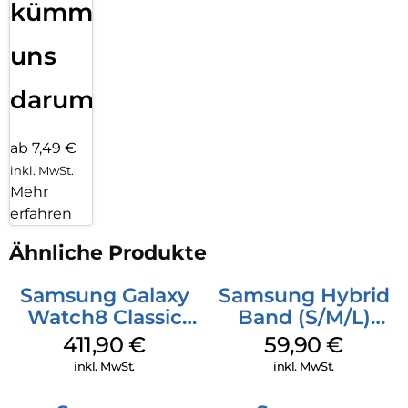
kümmern
uns
darum!
ab 7,49 €
inkl. MwSt.
Mehr
erfahren
Ähnliche Produkte
Samsung Galaxy
Samsung Hybrid
Watch8 Classic
Band (S/M/L)
LTE White
Galaxy
411,90
€
59,90
€
Watch8/Watch8
inkl. MwSt.
inkl. MwSt.
Classic Taupe