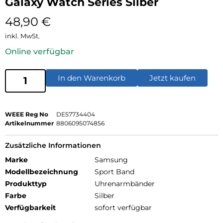
Galaxy Watch Series Silber
48,90
€
inkl. MwSt.
Online verfügbar
In den Warenkorb
Jetzt kaufen
WEEE Reg No
DE57734404
Artikelnummer
8806095074856
Zusätzliche Informationen
Marke
Samsung
Modellbezeichnung
Sport Band
Produkttyp
Uhrenarmbänder
Farbe
Silber
Verfügbarkeit
sofort verfügbar