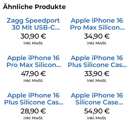
Ähnliche Produkte
Zagg Speedport
Apple iPhone 16
30 Mit USB-C
Pro Max Silicone
Kabel Weiß
Case MagSafe
30,90
€
34,90
€
Denim
inkl. MwSt.
inkl. MwSt.
Apple iPhone 16
Apple iPhone 16
Pro Max Silicone
Plus Silicone Case
Case MagSafe
MagSafe Lake
47,90
€
33,90
€
Black
Green
inkl. MwSt.
inkl. MwSt.
Apple iPhone 16
Apple iPhone 16
Plus Silicone Case
Silicone Case
MagSafe Black
MagSafe Black
28,90
€
54,90
€
inkl. MwSt.
inkl. MwSt.