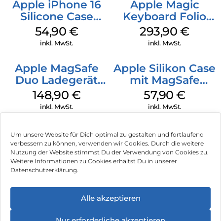
Apple iPhone 16
Apple Magic
Silicone Case
Keyboard Folio
MagSafe Lake
iPad 10.9″ (10.Gen.)
54,90
€
293,90
€
Green
Weiß
inkl. MwSt.
inkl. MwSt.
Apple MagSafe
Apple Silikon Case
Duo Ladegerät
mit MagSafe
Weiß
iPhone 14 Pro
148,90
€
57,90
€
(PRODUCT)RED
inkl. MwSt.
inkl. MwSt.
Um unsere Website für Dich optimal zu gestalten und fortlaufend
verbessern zu können, verwenden wir Cookies. Durch die weitere
Nutzung der Website stimmst Du der Verwendung von Cookies zu.
Impressum
Weitere Informationen zu Cookies erhältst Du in unserer
Datenschutzerklärung.
AGB
Datenschutz
Alle akzeptieren
Vertrag widerrufen
Nur erforderliche akzeptieren